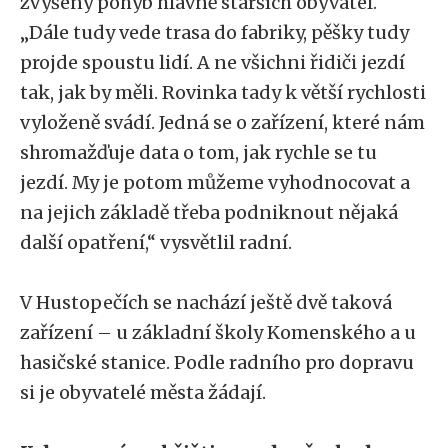
zvýšený pohyb hlavně starších obyvatel.
„Dále tudy vede trasa do fabriky, pěšky tudy
projde spoustu lidí. A ne všichni řidiči jezdí
tak, jak by měli. Rovinka tady k větší rychlosti
vyloženě svádí. Jedná se o zařízení, které nám
shromažďuje data o tom, jak rychle se tu
jezdí. My je potom můžeme vyhodnocovat a
na jejich základě třeba podniknout nějaká
další opatření,“ vysvětlil radní.
V Hustopečích se nachází ještě dvě taková
zařízení – u základní školy Komenského a u
hasičské stanice. Podle radního pro dopravu
si je obyvatelé města žádají.