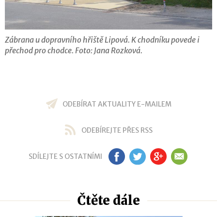
Zábrana u dopravního hřiště Lipová. K chodníku povede i
přechod pro chodce. Foto: Jana Rozková.
ODEBÍRAT AKTUALITY E-MAILEM
ODEBÍREJTE PŘES RSS
SDÍLEJTE S OSTATNÍMI
FB
TW
GP
EM
Čtěte dále