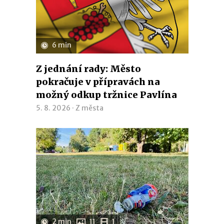
6 min
Z jednání rady: Město
pokračuje v přípravách na
možný odkup tržnice Pavlína
5. 8. 2026 ·
Z města
2 min
11
1