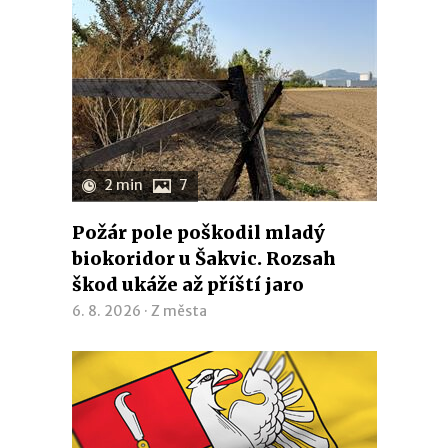
2 min
7
Požár pole poškodil mladý
biokoridor u Šakvic. Rozsah
škod ukáže až příští jaro
6. 8. 2026 ·
Z města