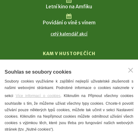
Letní kino na Amfiku
Povídání o víně s vínem
celý kalendář akcí
KAM V HUSTOPEČÍCH
Vinařství
Souhlas se soubory cookies
T. G. Masaryk
Soubory cookies využíváme k zajištění nejlepší uživatelské zkušenosti s
Mandloně
našimi webovými stránkami. Podrobné informace o cookies naleznete v
Ubytování
sekci
Více informací o cookies
. Kliknutím na Přijmout všechny cookies
Restaurace
souhlasíte s tím, že můžeme užívat všechny typy cookies. Chcete-li povolit
užívání pouze některých typů cookies, můžete tak učinit v sekci Nastavení
Městské muzeum a galerie
cookies. Kliknutím na Nepřijmout cookies můžete odmítnout užívání všech
Denní meníčka
cookies s výjimkou těch, které jsou třeba pro fungování našich webových
stránek (tzv. „Nutné cookies“).
Mapa města