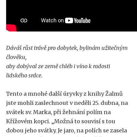
D
áváš růst trávě pro dobytek, bylinám užitečným
člověku,
aby dobýval ze země chléb i víno k radosti
lidského srdce.
Tento a mnohé další úryvky z knihy Žalmů
jste mohli zaslechnout v neděli 25. dubna, na
svátek sv. Marka, při žehnání polím na
Křížovém kopci. „Možná to souvisí s tou
dobou jeho svátky. Je jaro, na polích se zasela