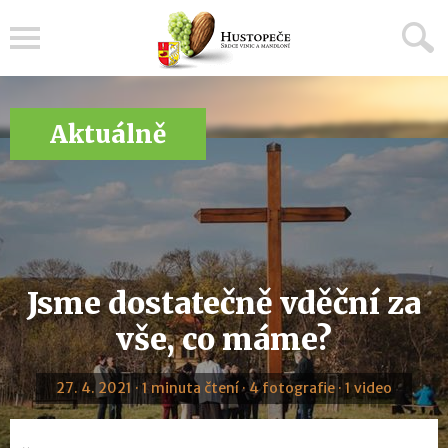
Menu
Aktuálně
Jsme dostatečně vděční za
vše, co máme?
27. 4. 2021 · 1 minuta čtení · 4 fotografie · 1 video