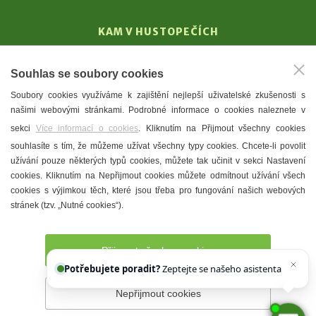
KAM V HUSTOPEČÍCH
Vinařství
Souhlas se soubory cookies
T. G. Masaryk
Soubory cookies využíváme k zajištění nejlepší uživatelské zkušenosti s
Mandloně
našimi webovými stránkami. Podrobné informace o cookies naleznete v
Ubytování
sekci
Více informací o cookies
. Kliknutím na Přijmout všechny cookies
Restaurace
souhlasíte s tím, že můžeme užívat všechny typy cookies. Chcete-li povolit
užívání pouze některých typů cookies, můžete tak učinit v sekci Nastavení
Městské muzeum a galerie
cookies. Kliknutím na Nepřijmout cookies můžete odmítnout užívání všech
Denní meníčka
cookies s výjimkou těch, které jsou třeba pro fungování našich webových
stránek (tzv. „Nutné cookies“).
Mapa města
Přijmout všechny cookies
Potřebujete poradit?
Zeptejte se našeho asistenta
Chettyho
.
Nepřijmout cookies
Prohlášení o přístupnosti
Správce webu
2026 © Město