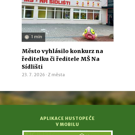
1 min
Město vyhlásilo konkurz na
ředitelku či ředitele MŠ Na
Sídlišti
23. 7. 2026 ·
Z města
APLIKACE HUSTOPEČE
V MOBILU