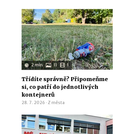
2 min
11
1
Třídíte správně? Připomeňme
si, co patří do jednotlivých
kontejnerů
28. 7. 2026 ·
Z města