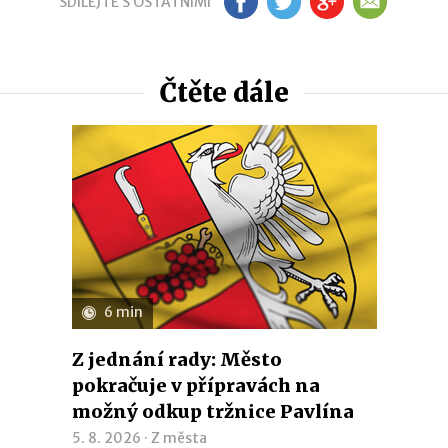
SDÍLEJTE S OSTATNÍMI
FB
TW
GP
EM
Čtěte dále
6 min
Z jednání rady: Město
pokračuje v přípravách na
možný odkup tržnice Pavlína
5. 8. 2026 ·
Z města