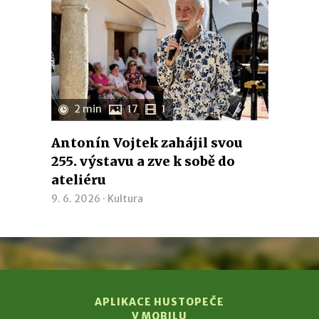
2 min
17
1
Antonín Vojtek zahájil svou
255. výstavu a zve k sobě do
ateliéru
9. 6. 2026 ·
Kultura
APLIKACE HUSTOPEČE
V MOBILU