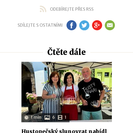
ODEBÍREJTE PŘES RSS
SDÍLEJTE S OSTATNÍMI
FB
TW
GP
EM
Čtěte dále
1 min
6
1
Hustopečský slunovrat nabídl