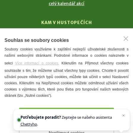
celý kalendář akcí
KAM V HUSTOPEČÍCH
Vinařství
Souhlas se soubory cookies
T. G. Masaryk
Soubory cookies využíváme k zajištění nejlepší uživatelské zkušenosti s
Mandloně
našimi webovými stránkami. Podrobné informace o cookies naleznete v
Ubytování
sekci
Více informací o cookies
. Kliknutím na Přijmout všechny cookies
Restaurace
souhlasíte s tím, že můžeme užívat všechny typy cookies. Chcete-li povolit
užívání pouze některých typů cookies, můžete tak učinit v sekci Nastavení
Městské muzeum a galerie
cookies. Kliknutím na Nepřijmout cookies můžete odmítnout užívání všech
Denní meníčka
cookies s výjimkou těch, které jsou třeba pro fungování našich webových
stránek (tzv. „Nutné cookies“).
Mapa města
Přijmout všechny cookies
Potřebujete poradit?
Zeptejte se našeho asistenta
Chettyho
.
Nepřijmout cookies