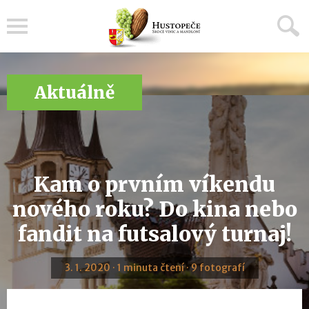
Menu
Aktuálně
Kam o prvním víkendu
nového roku? Do kina nebo
fandit na futsalový turnaj!
3. 1. 2020 · 1 minuta čtení · 9 fotografí