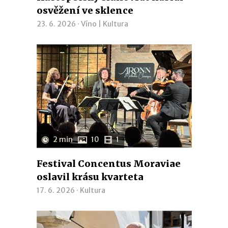
osvěžení ve sklence
23. 6. 2026 ·
Víno
|
Kultura
2 min
10
1
Festival Concentus Moraviae
oslavil krásu kvarteta
17. 6. 2026 ·
Kultura