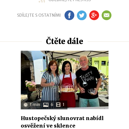
SDÍLEJTE S OSTATNÍMI
FB
TW
GP
EM
Čtěte dále
1 min
6
1
Hustopečský slunovrat nabídl
osvěžení ve sklence