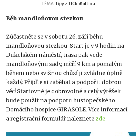
TÉMA
Tipy z TICka
Kultura
Běh mandloňovou stezkou
Zúčastněte se v sobotu 26. září běhu
mandloňovou stezkou. Start je v 9 hodin na
Dukelském náměstí, trasa pak vede
mandloňovými sady, měří 9 km a pomalým
během nebo svižnou chůzí ji zvládne úplně
každý. Přijďte si zaběhat a podpořit dobrou
věc! Startovné je dobrovolné a celý výtěžek
bude použit na podporu hustopečského
Domácího hospice GIRASOLE. Více informací
a registrační formulář naleznete
zde
.