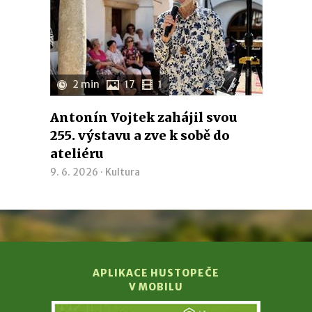
2 min
17
1
Antonín Vojtek zahájil svou
255. výstavu a zve k sobě do
ateliéru
9. 6. 2026 ·
Kultura
APLIKACE HUSTOPEČE
V MOBILU