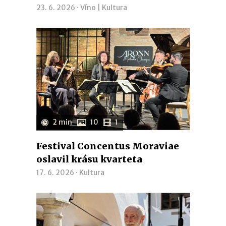
23. 6. 2026 ·
Víno
|
Kultura
2 min
10
1
Festival Concentus Moraviae
oslavil krásu kvarteta
17. 6. 2026 ·
Kultura