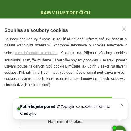
KAM V HUSTOPEČÍCH
Vinařství
Souhlas se soubory cookies
T. G. Masaryk
Soubory cookies využíváme k zajištění nejlepší uživatelské zkušenosti s
Mandloně
našimi webovými stránkami. Podrobné informace o cookies naleznete v
Ubytování
sekci
Více informací o cookies
. Kliknutím na Přijmout všechny cookies
Restaurace
souhlasíte s tím, že můžeme užívat všechny typy cookies. Chcete-li povolit
užívání pouze některých typů cookies, můžete tak učinit v sekci Nastavení
Městské muzeum a galerie
cookies. Kliknutím na Nepřijmout cookies můžete odmítnout užívání všech
Denní meníčka
cookies s výjimkou těch, které jsou třeba pro fungování našich webových
stránek (tzv. „Nutné cookies“).
Mapa města
Přijmout všechny cookies
Potřebujete poradit?
Zeptejte se našeho asistenta
Chettyho
.
Nepřijmout cookies
Prohlášení o přístupnosti
Správce webu
2026 © Město