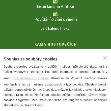
Letní kino na Amfiku
Povídání o víně s vínem
celý kalendář akcí
KAM V HUSTOPEČÍCH
Vinařství
Souhlas se soubory cookies
T. G. Masaryk
Soubory cookies využíváme k zajištění nejlepší uživatelské zkušenosti s
Mandloně
našimi webovými stránkami. Podrobné informace o cookies naleznete v
Ubytování
sekci
Více informací o cookies
. Kliknutím na Přijmout všechny cookies
Restaurace
souhlasíte s tím, že můžeme užívat všechny typy cookies. Chcete-li povolit
užívání pouze některých typů cookies, můžete tak učinit v sekci Nastavení
Městské muzeum a galerie
cookies. Kliknutím na Nepřijmout cookies můžete odmítnout užívání všech
Denní meníčka
cookies s výjimkou těch, které jsou třeba pro fungování našich webových
stránek (tzv. „Nutné cookies“).
Mapa města