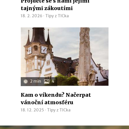
Projděte se s námi jejími
tajnými zákoutími
18. 2. 2026 ·
Tipy z TICka
2 min
4
Kam o víkendu? Načerpat
vánoční atmosféru
18. 12. 2025 ·
Tipy z TICka