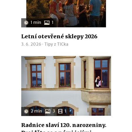
1 min
1
Letní otevřené sklepy 2026
3. 6. 2026 ·
Tipy z TICka
2 min
3
1
Radnice slaví 120. narozeniny.