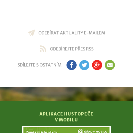
ODEBÍRAT AKTUALITY E-MAILEM
ODEBÍREJTE PŘES RSS
SDÍLEJTE S OSTATNÍMI
FB
TW
GP
EM
APLIKACE HUSTOPEČE
V MOBILU