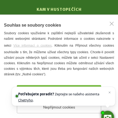
KAM V HUSTOPEČÍCH
Vinařství
Souhlas se soubory cookies
T. G. Masaryk
Soubory cookies využíváme k zajištění nejlepší uživatelské zkušenosti s
Mandloně
našimi webovými stránkami. Podrobné informace o cookies naleznete v
Ubytování
sekci
Více informací o cookies
. Kliknutím na Přijmout všechny cookies
Restaurace
souhlasíte s tím, že můžeme užívat všechny typy cookies. Chcete-li povolit
užívání pouze některých typů cookies, můžete tak učinit v sekci Nastavení
Městské muzeum a galerie
cookies. Kliknutím na Nepřijmout cookies můžete odmítnout užívání všech
Denní meníčka
cookies s výjimkou těch, které jsou třeba pro fungování našich webových
stránek (tzv. „Nutné cookies“).
Mapa města
Přijmout všechny cookies
Potřebujete poradit?
Zeptejte se našeho asistenta
Chettyho
.
Nepřijmout cookies
Prohlášení o přístupnosti
Správce webu
2026 © Město
Hustopeče