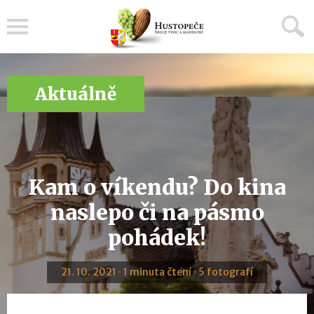
Menu
Aktuálně
Kam o víkendu? Do kina
naslepo či na pásmo
pohádek!
21. 10. 2021 · 1 minuta čtení · 5 fotografí