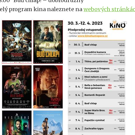
8.00 Buď chlap! – dobrodružný
elý program kina naleznete na
webových stránká