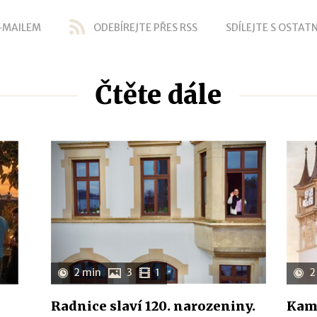
-MAILEM
ODEBÍREJTE PŘES RSS
SDÍLEJTE S OSTATN
Čtěte dále
2 min
3
1
2
Radnice slaví 120. narozeniny.
Kam 