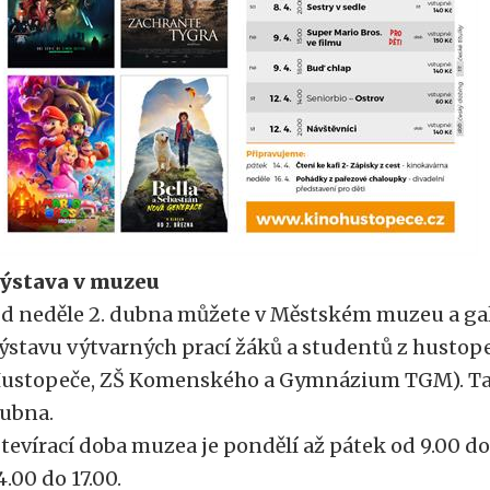
ýstava v muzeu
d neděle 2. dubna můžete v Městském muzeu a gal
ýstavu výtvarných prací žáků a studentů z hustop
ustopeče, ZŠ Komenského a Gymnázium TGM). Ta b
ubna.
tevírací doba muzea je pondělí až pátek od 9.00 do 
4.00 do 17.00.