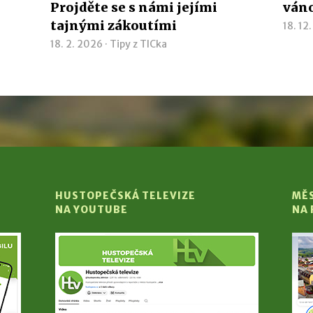
Projděte se s námi jejími
ván
tajnými zákoutími
18. 12
18. 2. 2026 ·
Tipy z TICka
HUSTOPEČSKÁ TELEVIZE
MĚ
NA YOUTUBE
NA