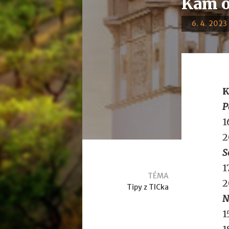
Kam o
6. 4. 2023 
K
P
1
2
S
1
TÉMA
2
Tipy z TICka
N
1