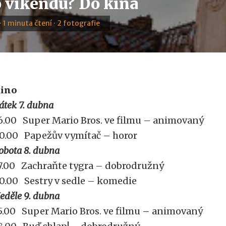
 víkendu? Do kina
· 1 minuta čtení · 2 fotografie
ino
átek 7. dubna
6.00 Super Mario Bros. ve filmu – animovaný
0.00 Papežův vymítač – horor
obota 8. dubna
7.00 Zachraňte tygra – dobrodružný
0.00 Sestry v sedle – komedie
eděle 9. dubna
5.00 Super Mario Bros. ve filmu – animovaný