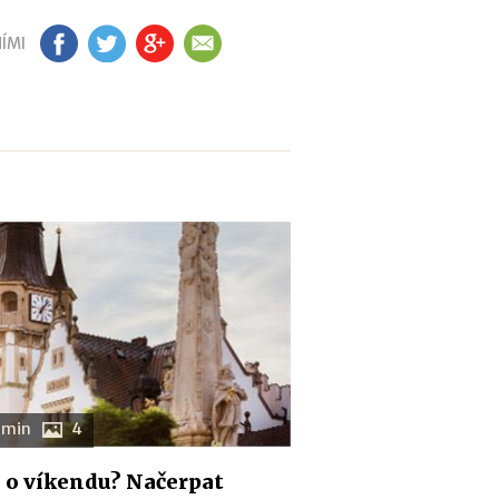
ÍMI
FB
TW
GP
EM
 min
4
o víkendu? Načerpat