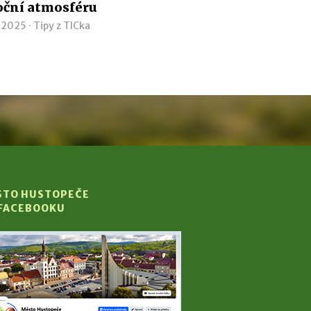
oční atmosféru
. 2025 ·
Tipy z TICka
STO HUSTOPEČE
 FACEBOOKU