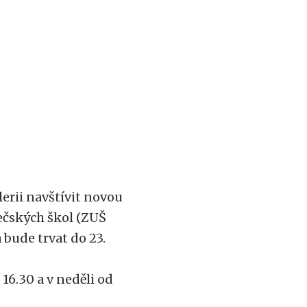
erii navštívit novou
ečských škol (ZUŠ
ude trvat do 23.
16.30 a v neděli od