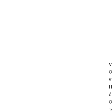
V
O
v
H
d
O
1