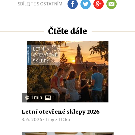
SDÍLEJTE S OSTATNÍMI
FB
TW
GP
EM
Čtěte dále
1 min
1
Letní otevřené sklepy 2026
3. 6. 2026 ·
Tipy z TICka