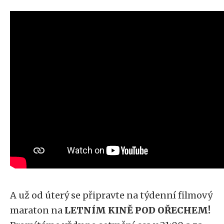
A už od úterý se připravte na týdenní filmový
maraton na
LETNÍM KINĚ POD OŘECHEM!