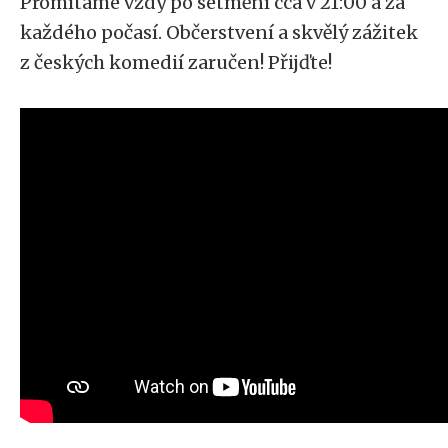
Promítáme vždy po setmění cca v 21:00 a za
každého počasí. Občerstvení a skvělý zážitek
z českých komedií zaručen! Přijďte!