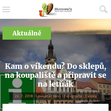
Menu
Aktuálně
Kam o víkendu? Do sklepů,
na koupaliště a připravit se
na letňák
26. 7. 2018 · 1 minuta čtení · 1 fotografie · 3 videa