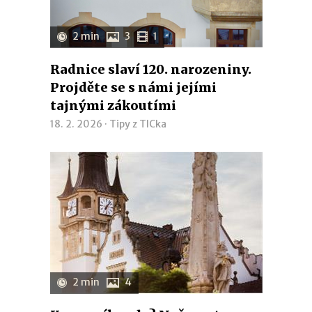
2 min
3
1
Radnice slaví 120. narozeniny.
Projděte se s námi jejími
tajnými zákoutími
18. 2. 2026 ·
Tipy z TICka
2 min
4