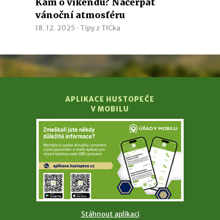
Kam o víkendu? Načerpat
vánoční atmosféru
18. 12. 2025 ·
Tipy z TICka
APLIKACE HUSTOPEČE
V MOBILU
Stáhnout aplikaci