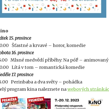
ino
átek 15. prosince
0.00 Šťastné a krvavé – horor, komedie
obota 16. prosince
5.00 Mlsné medvědí příběhy: Na pól! – animovaný
0.00 Lítá v tom – romantická komedie
eděle 17. prosince
8.00 Perinbaba a dva světy – pohádka
elý program kina naleznete na
webových stránká