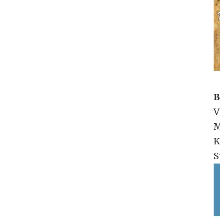
B
V
M
K
S