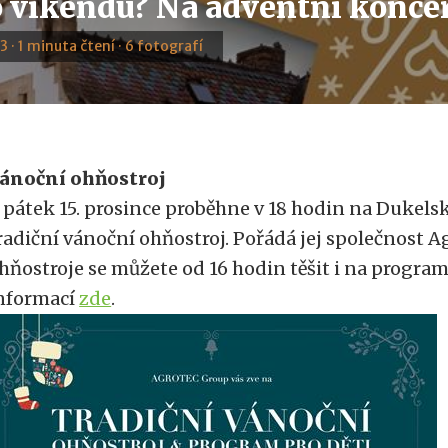
 víkendu? Na adventní koncer
3 · 1 minuta čtení · 6 fotografí
ánoční ohňostroj
 pátek 15. prosince proběhne v 18 hodin na Dukels
radiční vánoční ohňostroj. Pořádá jej společnost A
hňostroje se můžete od 16 hodin těšit i na program 
nformací
zde
.