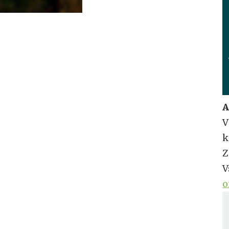
A
V
k
Z
V
o