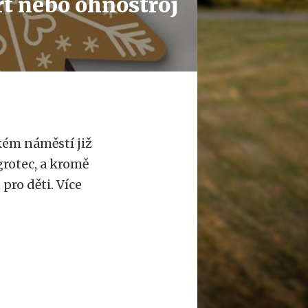
t nebo ohňostroj
kém náměstí již
grotec, a kromě
pro děti. Více