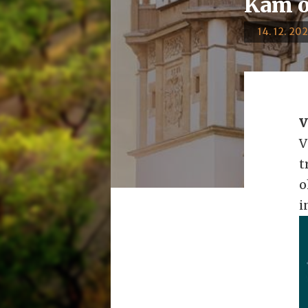
Kam o
14. 12. 202
V
V
t
o
i