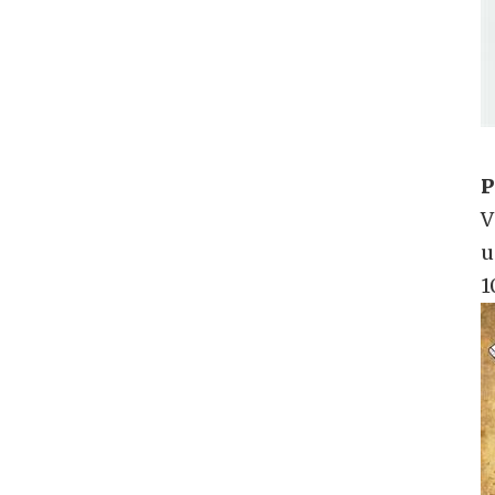
P
V
u
1