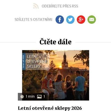
ODEBÍREJTE PŘES RSS
SDÍLEJTE S OSTATNÍMI
FB
TW
GP
EM
Čtěte dále
1 min
1
Letní otevřené sklepy 2026