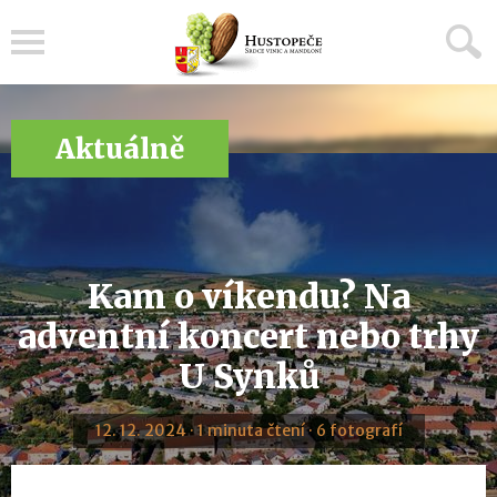
Menu
Aktuálně
Kam o víkendu? Na
adventní koncert nebo trhy
U Synků
12. 12. 2024 · 1 minuta čtení · 6 fotografí