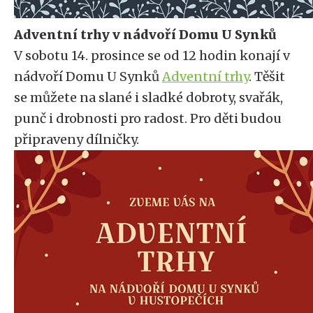
Adventní trhy v nádvoří Domu U Synků
V sobotu 14. prosince se od 12 hodin konají v
nádvoří Domu U Synků
Adventní trhy
. Těšit
se můžete na slané i sladké dobroty, svařák,
punč i drobnosti pro radost. Pro děti budou
připraveny dílničky.