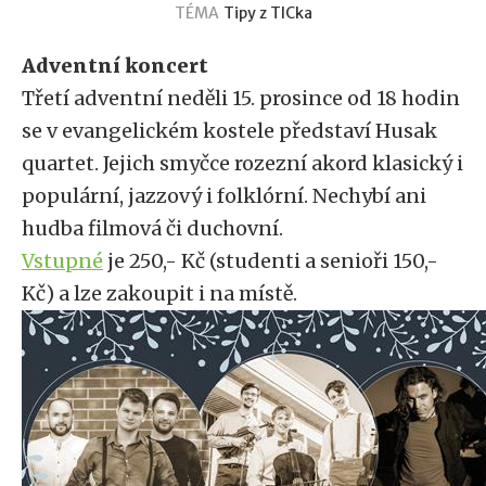
TÉMA
Tipy z TICka
Adventní koncert
Třetí adventní neděli 15. prosince od 18 hodin
se v evangelickém kostele představí Husak
quartet. Jejich smyčce rozezní akord klasický i
populární, jazzový i folklórní. Nechybí ani
hudba filmová či duchovní.
Vstupné
je 250,- Kč (studenti a senioři 150,-
Kč) a lze zakoupit i na místě.