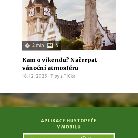
2 min
4
Kam o víkendu? Načerpat
vánoční atmosféru
18. 12. 2025 ·
Tipy z TICka
APLIKACE HUSTOPEČE
V MOBILU