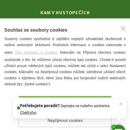
KAM V HUSTOPEČÍCH
Vinařství
Souhlas se soubory cookies
T. G. Masaryk
Soubory cookies využíváme k zajištění nejlepší uživatelské zkušenosti s
Mandloně
našimi webovými stránkami. Podrobné informace o cookies naleznete v
Ubytování
sekci
Více informací o cookies
. Kliknutím na Přijmout všechny cookies
Restaurace
souhlasíte s tím, že můžeme užívat všechny typy cookies. Chcete-li povolit
užívání pouze některých typů cookies, můžete tak učinit v sekci Nastavení
Městské muzeum a galerie
cookies. Kliknutím na Nepřijmout cookies můžete odmítnout užívání všech
Denní meníčka
cookies s výjimkou těch, které jsou třeba pro fungování našich webových
stránek (tzv. „Nutné cookies“).
Mapa města
Přijmout všechny cookies
Potřebujete poradit?
Zeptejte se našeho asistenta
Chettyho
.
Nepřijmout cookies
Prohlášení o přístupnosti
Správce webu
2026 © Město