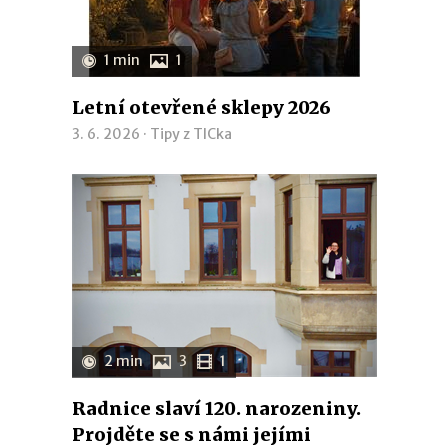
1 min
1
Letní otevřené sklepy 2026
3. 6. 2026 ·
Tipy z TICka
2 min
3
1
Radnice slaví 120. narozeniny.
Projděte se s námi jejími