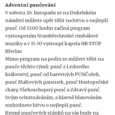
Adventní punčování
V sobotu 26. listopadu se na Dukelském
náměstí můžete opět těšit na bitvu o nejlepší
punč. Od 13.00 hodin začíná program
vystoupením Starobřeclavské cimbálové
muziky a v 15.30 vystoupí kapela HB STOP
Břeclav.
Mimo program na podiu se můžete těšit na
punče těchto týmů: punč z Ledového
království, punč od barevných PUNČošek,
punč MaKových panenek, punč Hustopečské
chasy, Všehoschopný punč a Zdravý punč.
Svým ochutnáváním, a hlavně hlasováním
rozhodnete bitvu o nejlepší punč.
Kromě punčových stánků na vás bude na