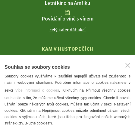
Letní kino na Amfiku
Povídání o víně s vínem
celý kalendář akcí
KAM V HUSTOPEČÍCH
Vinařství
Souhlas se soubory cookies
T. G. Masaryk
Soubory cookies využíváme k zajištění nejlepší uživatelské zkušenosti s
Mandloně
našimi webovými stránkami. Podrobné informace o cookies naleznete v
Ubytování
sekci
Více informací o cookies
. Kliknutím na Přijmout všechny cookies
Restaurace
souhlasíte s tím, že můžeme užívat všechny typy cookies. Chcete-li povolit
užívání pouze některých typů cookies, můžete tak učinit v sekci Nastavení
Městské muzeum a galerie
cookies. Kliknutím na Nepřijmout cookies můžete odmítnout užívání všech
Denní meníčka
cookies s výjimkou těch, které jsou třeba pro fungování našich webových
stránek (tzv. „Nutné cookies“).
Mapa města