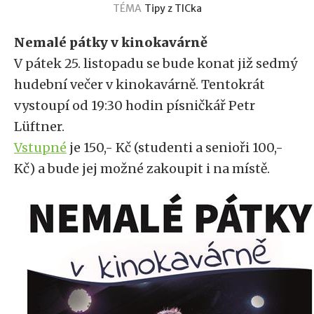
TÉMA
Tipy z TICka
Nemalé pátky v kinokavárně
V pátek 25. listopadu se bude konat již sedmý
hudební večer v kinokavárně. Tentokrát
vystoupí od 19:30 hodin písničkář Petr
Lüftner.
Vstupné
je 150,- Kč (studenti a senioři 100,-
Kč) a bude jej možné zakoupit i na místě.