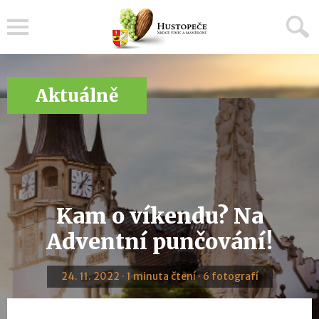
Menu
Aktuálně
Kam o víkendu? Na
Adventní punčování!
24. 11. 2022 · 1 minuta čtení · 6 fotografí