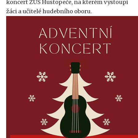
koncert ZUŠ Hustopeče, na kterém vystoupí
žáci a učitelé hudebního oboru.