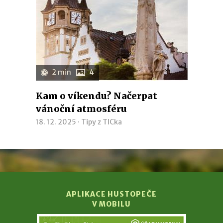
2 min
4
Kam o víkendu? Načerpat
vánoční atmosféru
18. 12. 2025 ·
Tipy z TICka
APLIKACE HUSTOPEČE
V MOBILU