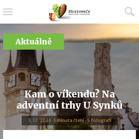
Menu
Aktuálně
Kam o víkendu? Na
adventní trhy U Synků
7. 12. 2023 · 1 minuta čtení · 5 fotografí