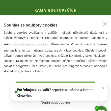
KAM V HUSTOPEČÍCH
Vinařství
Souhlas se soubory cookies
T. G. Masaryk
Soubory cookies využíváme k zajištění nejlepší uživatelské zkušenosti s
Mandloně
našimi webovými stránkami. Podrobné informace o cookies naleznete v
Ubytování
sekci
Více informací o cookies
. Kliknutím na Přijmout všechny cookies
Restaurace
souhlasíte s tím, že můžeme užívat všechny typy cookies. Chcete-li povolit
užívání pouze některých typů cookies, můžete tak učinit v sekci Nastavení
Městské muzeum a galerie
cookies. Kliknutím na Nepřijmout cookies můžete odmítnout užívání všech
Denní meníčka
cookies s výjimkou těch, které jsou třeba pro fungování našich webových
stránek (tzv. „Nutné cookies“).
Mapa města
Přijmout všechny cookies
Potřebujete poradit?
Zeptejte se našeho asistenta
Chettyho
.
Nepřijmout cookies
Prohlášení o přístupnosti
Správce webu
2026 © Město
Hustopeče