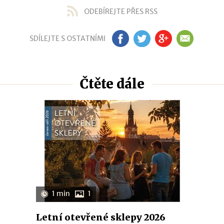
ODEBÍREJTE PŘES RSS
SDÍLEJTE S OSTATNÍMI
FB
TW
GP
EM
Čtěte dále
1 min
1
Letní otevřené sklepy 2026