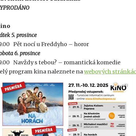
YPRODÁNO
ino
átek 5. prosince
9.00 Pět nocí u Freddyho – horor
obota 6. prosince
9.00 Navždy s tebou? – romantická komedie
elý program kina naleznete na
webových stránká