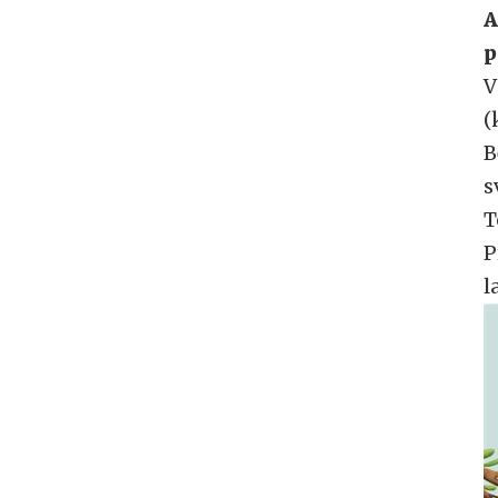
A
p
V
(
B
s
T
P
l