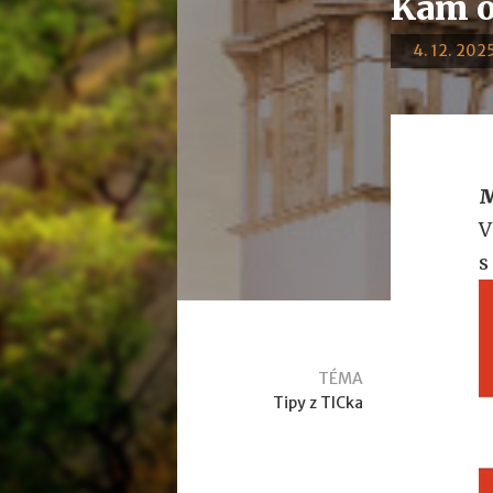
Kam o
4. 12. 2025
M
V
s
TÉMA
Tipy z TICka