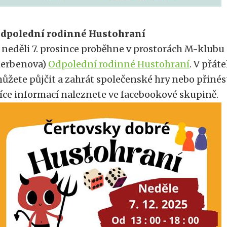
dpolední rodinné Hustohraní
 neděli 7. prosince proběhne v prostorách M-klubu 
erbenova)
Odpolední rodinné Hustohraní
. V přát
ůžete půjčit a zahrát společenské hry nebo přinést
íce informací naleznete ve facebookové skupině.