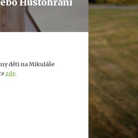
nebo Hustohraní
hny děti na Mikuláše
ete
zde
.