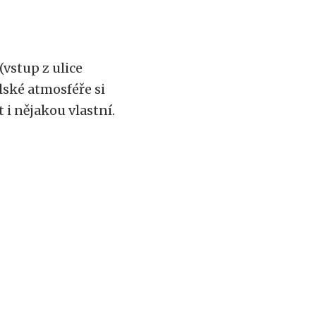
(vstup z ulice
elské atmosféře si
 i nějakou vlastní.