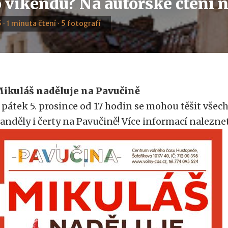
 víkendu? Na autorské čtení 
 · 1 minuta čtení · 5 fotografí
ikuláš naděluje na Pavučině
 pátek 5. prosince od 17 hodin se mohou těšit všec
 anděly i čerty na Pavučině! Více informací nalezn