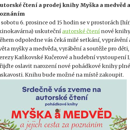
utorské čtení a prodej knihy Myška a medvěd a 
oznáním
 sobotu 6. prosince od 15 hodin se v prostorách [hír
kinokavárna) uskuteční
autorské čtení
nové knihy
ěhem odpoledne vás čeká milé setkání, vyprávění
věta myšky a medvěda, vyrábění a soutěže pro děti, 
erezy Kaňkovské Kučerové a hudební vystoupení 
řijďte oslavit narození nové pohádkové knihy plné
askavosti. Knihu bude možné na místě zakoupit.