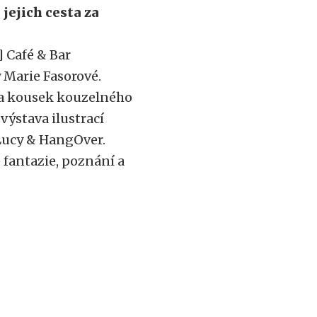
jejich cesta za
] Café & Bar
 Marie Fasorové.
 a kousek kouzelného
výstava ilustrací
Lucy & HangOver.
 fantazie, poznání a