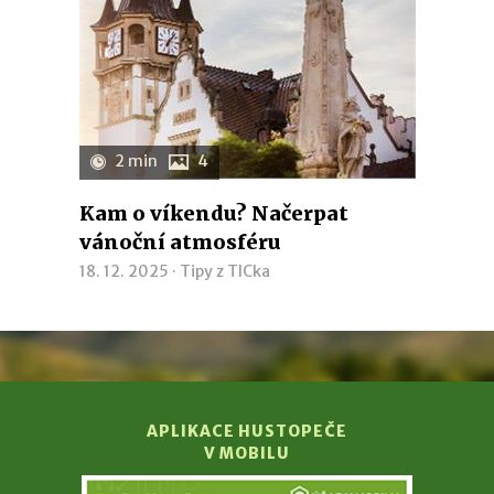
2 min
4
Kam o víkendu? Načerpat
vánoční atmosféru
18. 12. 2025 ·
Tipy z TICka
APLIKACE HUSTOPEČE
V MOBILU