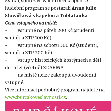
Synků, soutěž ve válení beček apod. O
hudební program se postarají
Anna Julie
Slováčková s kapelou a Tublatanka
.
Cena vstupného na místě:
- vstupné na pátek 200 Kč (studenti,
senioři a ZTP 100 Kč)
- vstupné na sobotu 300 Kč (studenti,
senioři a ZTP 200 Kč)
- vstup v historických kostýmech a děti
do 15 let (včetně) ZDARMA
- na místě nelze zakoupit dvoudenní
vstupné.
Více informací podrobný program najdete na
www.burcakoveslavnosti.cz
.