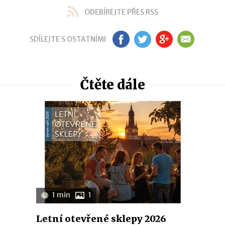
ODEBÍREJTE PŘES RSS
SDÍLEJTE S OSTATNÍMI
FB
TW
GP
EM
Čtěte dále
1 min
1
Letní otevřené sklepy 2026