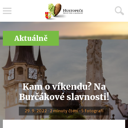
Menu
Aktuálně
Kam o víkendu? Na
Burčákové slavnosti!
29. 9. 2022 · 2 minuty čtení · 5 fotografí