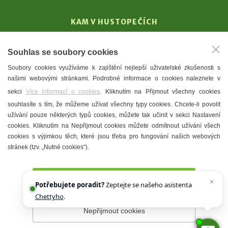
KAM V HUSTOPEČÍCH
Vinařství
Souhlas se soubory cookies
T. G. Masaryk
Soubory cookies využíváme k zajištění nejlepší uživatelské zkušenosti s
Mandloně
našimi webovými stránkami. Podrobné informace o cookies naleznete v
Ubytování
sekci
Více informací o cookies
. Kliknutím na Přijmout všechny cookies
Restaurace
souhlasíte s tím, že můžeme užívat všechny typy cookies. Chcete-li povolit
užívání pouze některých typů cookies, můžete tak učinit v sekci Nastavení
Městské muzeum a galerie
cookies. Kliknutím na Nepřijmout cookies můžete odmítnout užívání všech
Denní meníčka
cookies s výjimkou těch, které jsou třeba pro fungování našich webových
stránek (tzv. „Nutné cookies“).
Mapa města
Přijmout všechny cookies
Potřebujete poradit?
Zeptejte se našeho asistenta
Chettyho
.
Nepřijmout cookies
Prohlášení o přístupnosti
Správce webu
2026 © Město