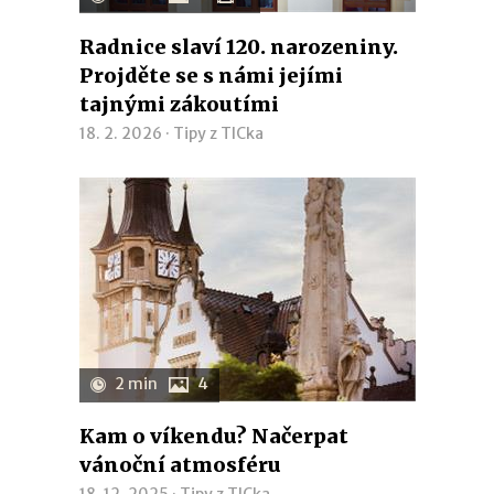
Radnice slaví 120. narozeniny.
Projděte se s námi jejími
tajnými zákoutími
18. 2. 2026 ·
Tipy z TICka
2 min
4
Kam o víkendu? Načerpat
vánoční atmosféru