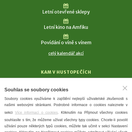
Letní otevřené sklepy
Letní kino na Amfiku
Povídání o víně s vínem
celý kalendář akcí
KAM V HUSTOPEČÍCH
Vinařství
Souhlas se soubory cookies
T. G. Masaryk
Soubory cookies využíváme k zajištění nejlepší uživatelské zkušenosti s
Mandloně
našimi webovými stránkami. Podrobné informace o cookies naleznete v
Ubytování
sekci
Více informací o cookies
. Kliknutím na Přijmout všechny cookies
Restaurace
souhlasíte s tím, že můžeme užívat všechny typy cookies. Chcete-li povolit
užívání pouze některých typů cookies, můžete tak učinit v sekci Nastavení
Městské muzeum a galerie