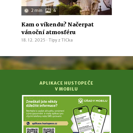
2 min
4
Kam o víkendu? Načerpat
vánoční atmosféru
18. 12. 2025 ·
Tipy z TICka
APLIKACE HUSTOPEČE
V MOBILU