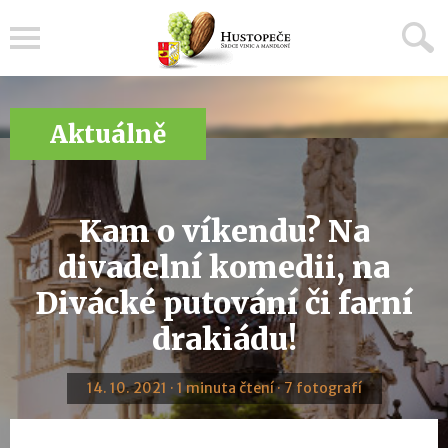
Menu
Aktuálně
Kam o víkendu? Na
divadelní komedii, na
Divácké putování či farní
drakiádu!
14. 10. 2021 · 1 minuta čtení · 7 fotografí