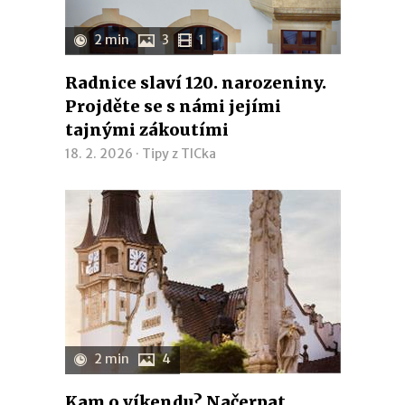
2 min
3
1
Radnice slaví 120. narozeniny.
Projděte se s námi jejími
tajnými zákoutími
18. 2. 2026 ·
Tipy z TICka
2 min
4
Kam o víkendu? Načerpat