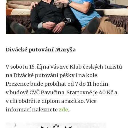
Divácké putování Maryša
V sobotu 16. října Vás zve Klub českých turistů
na Divácké putování pěšky i na kole.
Prezence bude probíhat od 7 do 11 hodin
v budově CVČ Pavučina. Startovné je 40 Kč a
v cíli obdržíte diplom a razítko. Více
informací naleznete
zde
.