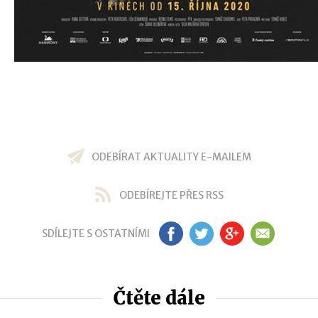
ODEBÍRAT AKTUALITY E-MAILEM
ODEBÍREJTE PŘES RSS
SDÍLEJTE S OSTATNÍMI
FB
TW
GP
EM
Čtěte dále