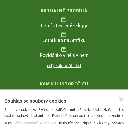
AKTUÁLNĚ PROBÍHÁ
Letní otevřené sklepy
Letní kino na Amfiku
Povídání o víně s vínem
celý kalendář akcí
KAM V HUSTOPEČÍCH
Vinařství
Souhlas se soubory cookies
T. G. Masaryk
Soubory cookies využíváme k zajištění nejlepší uživatelské zkušenosti s
Mandloně
našimi webovými stránkami. Podrobné informace o cookies naleznete v
Ubytování
sekci
Více informací o cookies
. Kliknutím na Přijmout všechny cookies