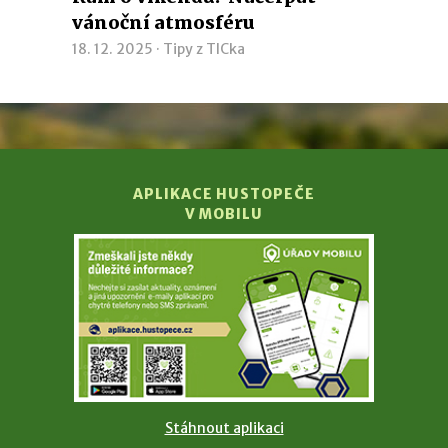
vánoční atmosféru
18. 12. 2025 ·
Tipy z TICka
APLIKACE HUSTOPEČE
V MOBILU
Stáhnout aplikaci