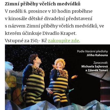
Zimní příběhy včelích medvídků
V neděli 8. prosince v 10 hodin proběhne
v kinosále dětské divadelní představení
s názvem Zimní příběhy včelích medvídků, ve
kterém účinkuje Divadlo Krapet.
Vstupné za 150,- Kč
zakoupíte zde
.