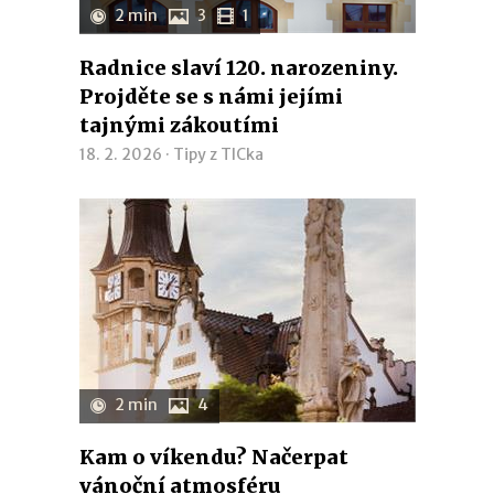
2 min
3
1
Radnice slaví 120. narozeniny.
Projděte se s námi jejími
tajnými zákoutími
18. 2. 2026 ·
Tipy z TICka
2 min
4
Kam o víkendu? Načerpat
vánoční atmosféru