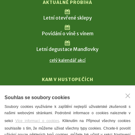
AKTUÁLNĚ PROBÍHÁ
Letní otevřené sklepy
Povídání o víně s vínem
Letní degustace Mandlovky
celý kalendář akcí
KAM V HUSTOPEČÍCH
Vinařství
Souhlas se soubory cookies
T. G. Masaryk
Soubory cookies využíváme k zajištění nejlepší uživatelské zkušenosti s
Mandloně
našimi webovými stránkami. Podrobné informace o cookies naleznete v
Ubytování
sekci
Více informací o cookies
. Kliknutím na Přijmout všechny cookies
Restaurace
souhlasíte s tím, že můžeme užívat všechny typy cookies. Chcete-li povolit
užívání pouze některých typů cookies, můžete tak učinit v sekci Nastavení