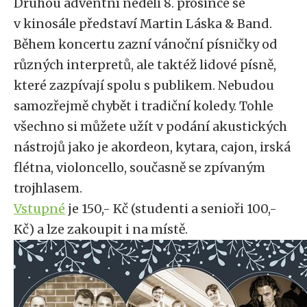
Druhou adventní neděli 8. prosince se
v kinosále představí Martin Láska & Band.
Během koncertu zazní vánoční písničky od
různých interpretů, ale taktéž lidové písně,
které zazpívají spolu s publikem. Nebudou
samozřejmě chybět i tradiční koledy. Tohle
všechno si můžete užít v podání akustických
nástrojů jako je akordeon, kytara, cajon, irská
flétna, violoncello, současně se zpívaným
trojhlasem.
Vstupné
je 150,- Kč (studenti a senioři 100,-
Kč) a lze zakoupit i na místě.