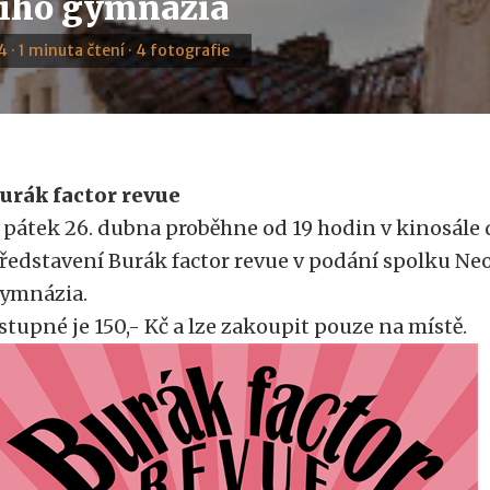
ího gymnázia
 · 1 minuta čtení · 4 fotografie
urák factor revue
 pátek 26. dubna proběhne od 19 hodin v kinosále 
ředstavení Burák factor revue v podání spolku Ne
ymnázia.
stupné je 150,- Kč a lze zakoupit pouze na místě.