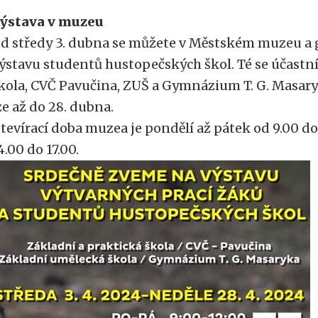
ýstava v muzeu
d středy 3. dubna se můžete v Městském muzeu a g
ýstavu studentů hustopečských škol. Té se účastní
kola, CVČ Pavučina, ZUŠ a Gymnázium T. G. Masaryk
ze až do 28. dubna.
tevírací doba muzea je pondělí až pátek od 9.00 do 
4.00 do 17.00.