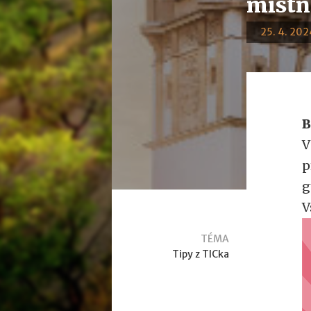
místn
25. 4. 2024
B
V
p
g
V
TÉMA
Tipy z TICka