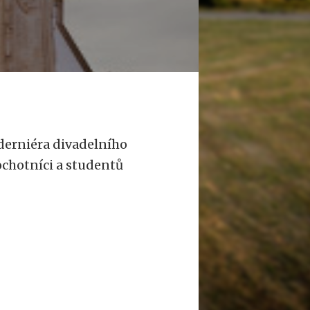
derniéra divadelního
ochotníci a studentů