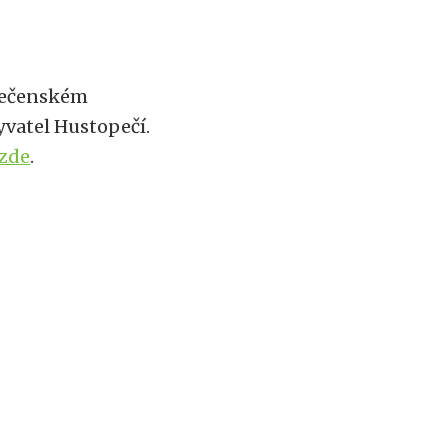
olečenském
yvatel Hustopečí.
zde
.