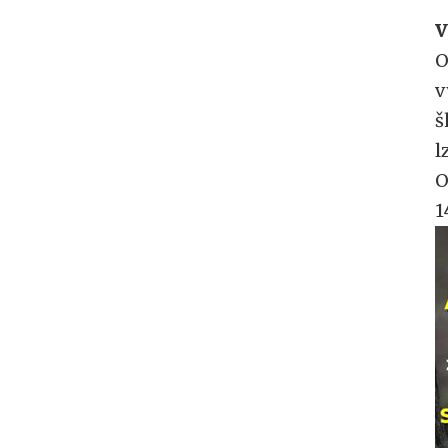
V
O
v
š
l
O
1