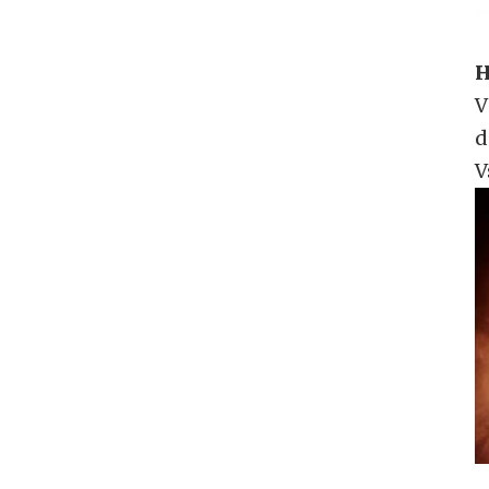
H
V
d
V