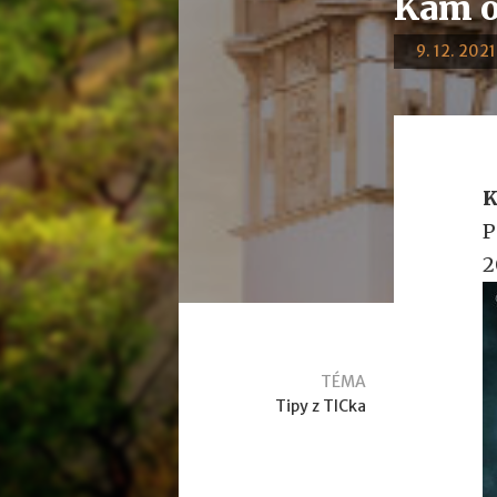
Kam o
9. 12. 2021
K
P
2
TÉMA
Tipy z TICka