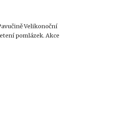
 Pavučině Velikonoční
pletení pomlázek. Akce