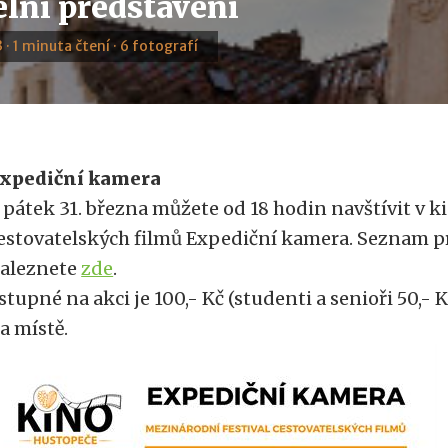
elní představení
 · 1 minuta čtení · 6 fotografí
xpediční kamera
 pátek 31. března můžete od 18 hodin navštívit v ki
estovatelských filmů Expediční kamera. Seznam p
aleznete
zde
.
stupné na akci je 100,- Kč (studenti a senioři 50,- Kč
a místě.