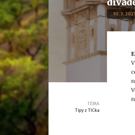
divad
30. 3. 2023
E
V
c
n
V
n
TÉMA
Tipy z TICka