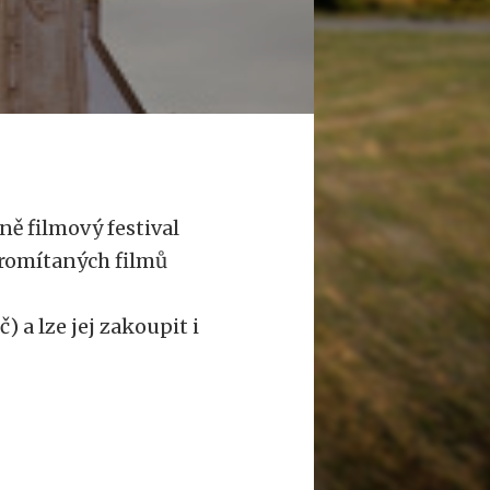
ně filmový festival
romítaných filmů
) a lze jej zakoupit i