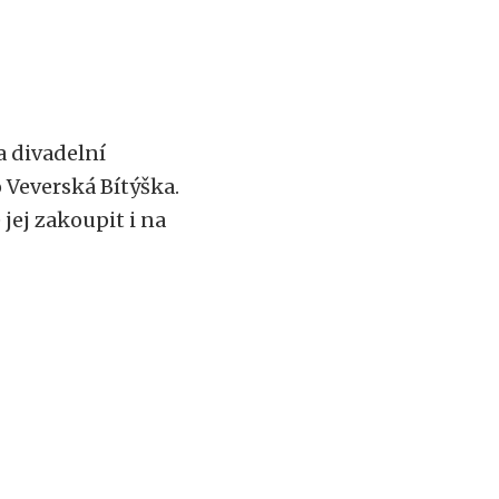
a divadelní
 Veverská Bítýška.
e jej zakoupit i na