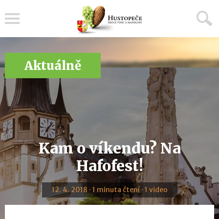
Menu
Aktuálně
Kam o víkendu? Na
Hafofest!
12. 4. 2018 · 1 minuta čtení · 1 video