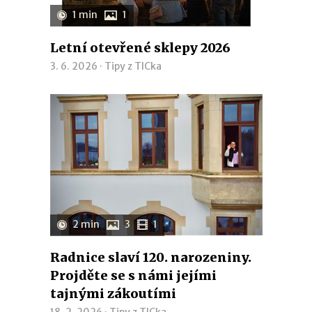
1 min
1
Letní otevřené sklepy 2026
3. 6. 2026 ·
Tipy z TICka
2 min
3
1
Radnice slaví 120. narozeniny.
Projděte se s námi jejími
tajnými zákoutími