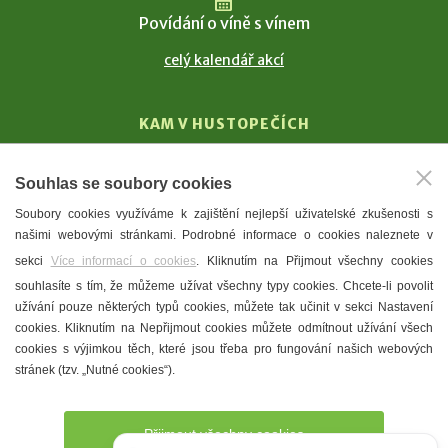
Povídání o víně s vínem
celý kalendář akcí
KAM V HUSTOPEČÍCH
Vinařství
Souhlas se soubory cookies
T. G. Masaryk
Soubory cookies využíváme k zajištění nejlepší uživatelské zkušenosti s
Mandloně
našimi webovými stránkami. Podrobné informace o cookies naleznete v
Ubytování
sekci
Více informací o cookies
. Kliknutím na Přijmout všechny cookies
Restaurace
souhlasíte s tím, že můžeme užívat všechny typy cookies. Chcete-li povolit
užívání pouze některých typů cookies, můžete tak učinit v sekci Nastavení
Městské muzeum a galerie
cookies. Kliknutím na Nepřijmout cookies můžete odmítnout užívání všech
Denní meníčka
cookies s výjimkou těch, které jsou třeba pro fungování našich webových
stránek (tzv. „Nutné cookies“).
Mapa města
Přijmout všechny cookies
Potřebujete poradit?
Zeptejte se našeho asistenta