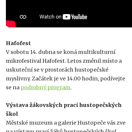
Hafofest
V sobotu 14. dubna se koná multikulturní
mikrofestival Hafofest. Letos změnil místo a
uskuteční se v prostorách hustopečské
myslivny. Začátek je ve 14.00 hodin, podívejte
se na
podrobný program
.
Výstava žákovských prací hustopečských
škol
Městské muzeum a galerie Hustopeče vás zve
na výstavu prací žáků hustopečských škol,