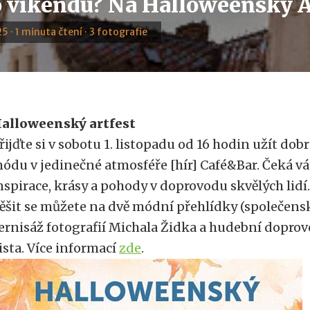
 víkendu? Na Halloweenský A
5 · 1 minuta čtení · 3 fotografie
alloweenský artfest
řijďte si v sobotu 1. listopadu od 16 hodin užít dobré
ódu v jedinečné atmosféře [hír] Café&Bar. Čeká v
nspirace, krásy a pohody v doprovodu skvělých lidí
ěšit se můžete na dvě módní přehlídky (společenské
ernisáž fotografií Michala Židka a hudební doprov
ista. Více informací
zde
.