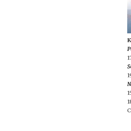
K
P
1
S
1
N
1
1
C