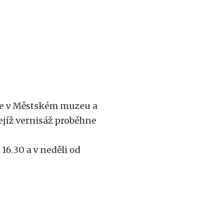
ete v Městském muzeu a
ejíž vernisáž proběhne
16.30 a v neděli od