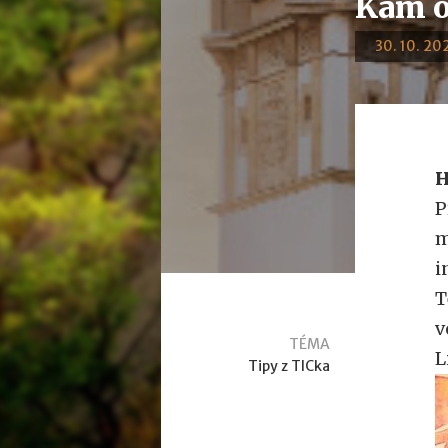
Kam o
30. 10. 202
H
P
m
i
T
v
TÉMA
L
Tipy z TICka