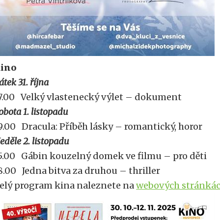
ino
átek 31. října
7.00 Velký vlastenecký výlet – dokument
obota 1. listopadu
9.00 Dracula: Příběh lásky – romantický, horor
eděle 2. listopadu
5.00 Gábin kouzelný domek ve filmu – pro děti
8.00 Jedna bitva za druhou – thriller
elý program kina naleznete na
webových stránká