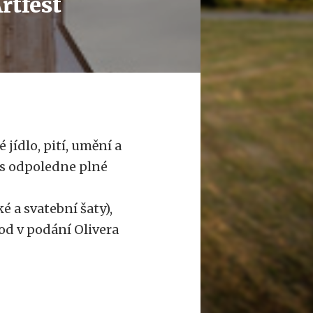
rtfest
 jídlo, pití, umění a
ás odpoledne plné
.
 a svatební šaty),
od v podání Olivera