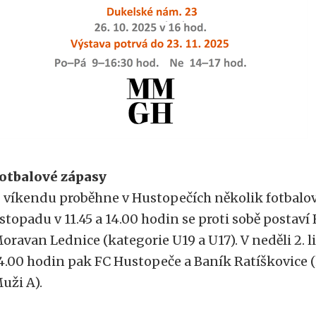
otbalové zápasy
 víkendu proběhne v Hustopečích několik fotbalov
istopadu v 11.45 a 14.00 hodin se proti sobě postav
oravan Lednice (kategorie U19 a U17). V neděli 2. li
4.00 hodin pak FC Hustopeče a Baník Ratíškovice (
uži A).