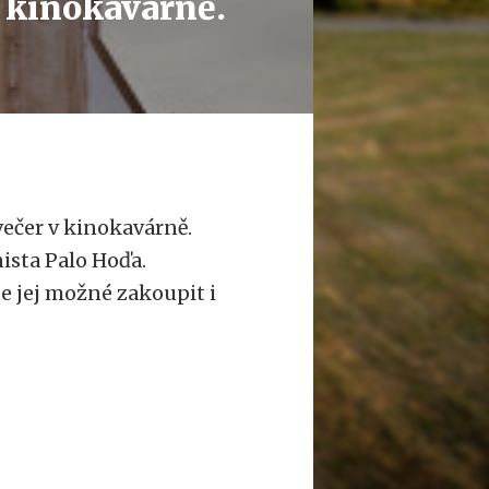
 kinokavárně.
večer v kinokavárně.
ista Palo Hoďa.
de jej možné zakoupit i