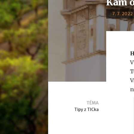
Kam o
7. 7. 2022 
H
V
T
V
n
TÉMA
Tipy z TICka