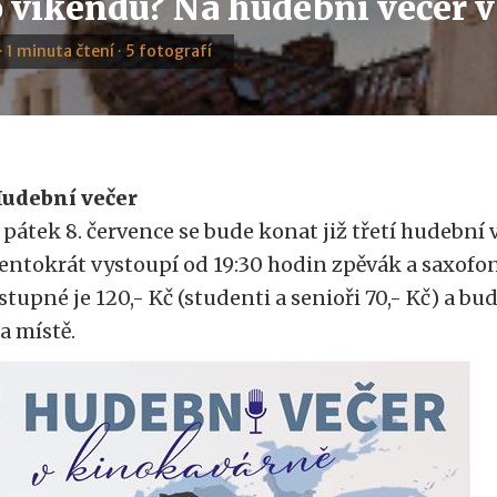
 víkendu? Na hudební večer v
· 1 minuta čtení · 5 fotografí
udební večer
 pátek 8. července se bude konat již třetí hudební 
entokrát vystoupí od 19:30 hodin zpěvák a saxofon
stupné je 120,- Kč (studenti a senioři 70,- Kč) a bu
a místě.