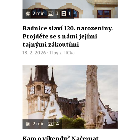
2 min
3
1
Radnice slaví 120. narozeniny.
Projděte se s námi jejími
tajnými zákoutími
18. 2. 2026 ·
Tipy z TICka
2 min
4
Kam o víkendu? Načerpat