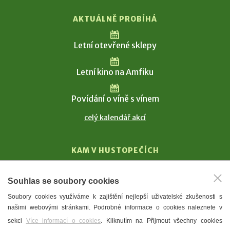
AKTUÁLNĚ PROBÍHÁ
Letní otevřené sklepy
Letní kino na Amfiku
Povídání o víně s vínem
celý kalendář akcí
KAM V HUSTOPEČÍCH
Vinařství
Souhlas se soubory cookies
T. G. Masaryk
Soubory cookies využíváme k zajištění nejlepší uživatelské zkušenosti s
Mandloně
našimi webovými stránkami. Podrobné informace o cookies naleznete v
Ubytování
sekci
Více informací o cookies
. Kliknutím na Přijmout všechny cookies