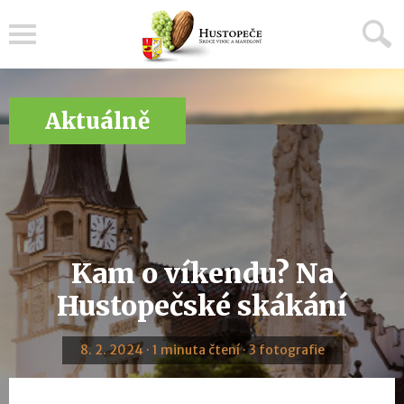
Menu
Aktuálně
Kam o víkendu? Na
Hustopečské skákání
8. 2. 2024 · 1 minuta čtení · 3 fotografie