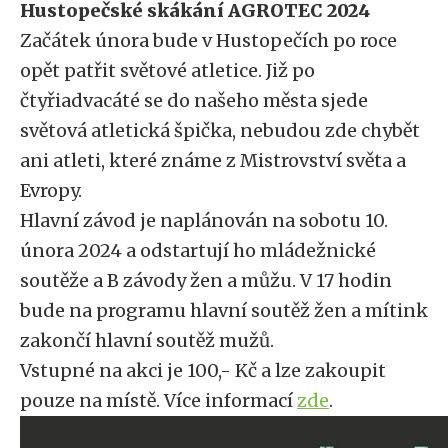
Hustopečské skákání AGROTEC 2024
Začátek února bude v Hustopečích po roce
opět patřit světové atletice. Již po
čtyřiadvacáté se do našeho města sjede
světová atletická špička, nebudou zde chybět
ani atleti, které známe z Mistrovství světa a
Evropy.
Hlavní závod je naplánován na sobotu 10.
února 2024 a odstartují ho mládežnické
soutěže a B závody žen a můžu. V 17 hodin
bude na programu hlavní soutěž žen a mítink
zakončí hlavní soutěž mužů.
Vstupné na akci je 100,- Kč a lze zakoupit
pouze na místě. Více informací
zde
.