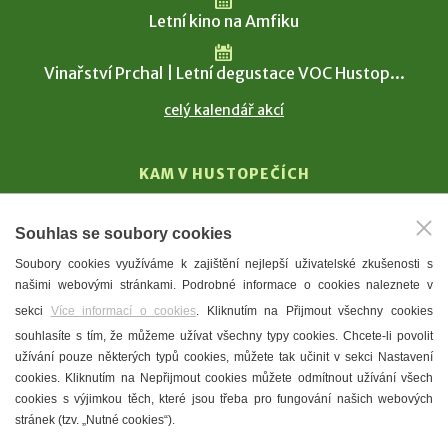
Letní kino na Amfiku
Vinařství Prchal | Letní degustace VOC Hustop...
celý kalendář akcí
KAM V HUSTOPEČÍCH
Vinařství
Souhlas se soubory cookies
T. G. Masaryk
Soubory cookies využíváme k zajištění nejlepší uživatelské zkušenosti s
Mandloně
našimi webovými stránkami. Podrobné informace o cookies naleznete v
Ubytování
sekci
Více informací o cookies
. Kliknutím na Přijmout všechny cookies
Restaurace
souhlasíte s tím, že můžeme užívat všechny typy cookies. Chcete-li povolit
užívání pouze některých typů cookies, můžete tak učinit v sekci Nastavení
Městské muzeum a galerie
cookies. Kliknutím na Nepřijmout cookies můžete odmítnout užívání všech
Denní meníčka
cookies s výjimkou těch, které jsou třeba pro fungování našich webových
stránek (tzv. „Nutné cookies“).
Mapa města