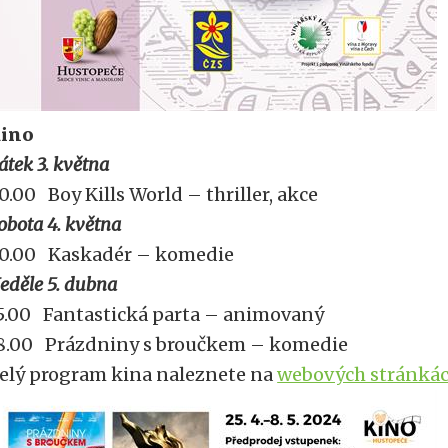
ino
átek 3. května
0.00 Boy Kills World – thriller, akce
obota 4. května
0.00 Kaskadér – komedie
eděle 5. dubna
5.00 Fantastická parta – animovaný
8.00 Prázdniny s broučkem – komedie
elý program kina naleznete na
webových stránká