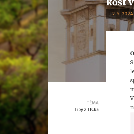
košt 
2. 5. 2024 
O
S
l
s
m
V
TÉMA
n
Tipy z TICka