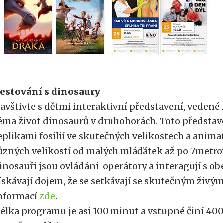
estování s dinosaury
avštivte s dětmi interaktivní představení, veden
éma život dinosaurů v druhohorách. Toto představ
eplikami fosilií ve skutečných velikostech a anim
ůzných velikostí od malých mláďátek až po 7metro
inosauři jsou ovládáni operátory a interagují s ob
ískávají dojem, že se setkávají se skutečným živým
nformací
zde
.
élka programu je asi 100 minut a vstupné činí 400