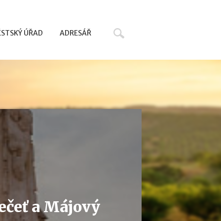
Hledat
STSKÝ ÚŘAD
ADRESÁŘ
ečeť a Májový