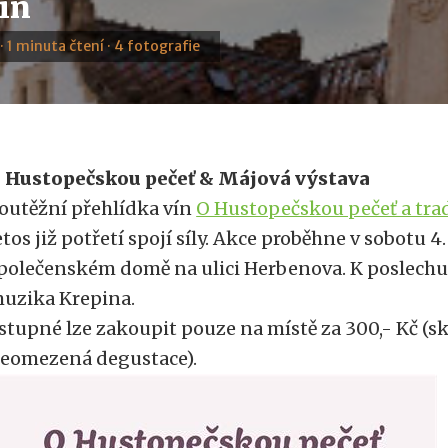
vín
· 1 minuta čtení · 4 fotografie
 Hustopečskou pečeť & Májová výstava
outěžní přehlídka vín
O Hustopečskou pečeť a trad
etos již potřetí spojí síly. Akce proběhne v sobotu 
polečenském domě na ulici Herbenova. K poslechu
uzika Krepina.
stupné lze zakoupit pouze na místě za 300,- Kč (sk
eomezená degustace).