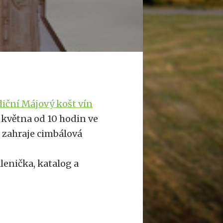
iční Májový košt vín
4. května od 10 hodin ve
 zahraje cimbálová
lenička, katalog a