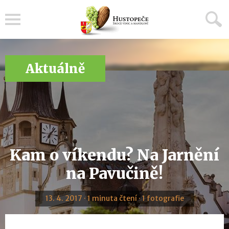
Menu
Aktuálně
Kam o víkendu? Na Jarnění
na Pavučině!
13. 4. 2017 · 1 minuta čtení · 1 fotografie