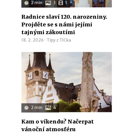
2 min
3
1
Radnice slaví 120. narozeniny.
Projděte se s námi jejími
tajnými zákoutími
18. 2. 2026 ·
Tipy z TICka
2 min
4
Kam o víkendu? Načerpat
vánoční atmosféru