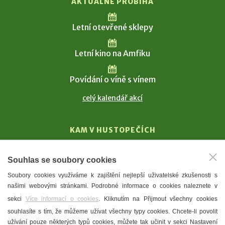
AKTUÁLNĚ PROBÍHÁ
Letní otevřené sklepy
Letní kino na Amfiku
Povídání o víně s vínem
celý kalendář akcí
KAM V HUSTOPEČÍCH
Vinařství
Souhlas se soubory cookies
T. G. Masaryk
Soubory cookies využíváme k zajištění nejlepší uživatelské zkušenosti s
Mandloně
našimi webovými stránkami. Podrobné informace o cookies naleznete v
Ubytování
sekci
Více informací o cookies
. Kliknutím na Přijmout všechny cookies
Restaurace
souhlasíte s tím, že můžeme užívat všechny typy cookies. Chcete-li povolit
užívání pouze některých typů cookies, můžete tak učinit v sekci Nastavení