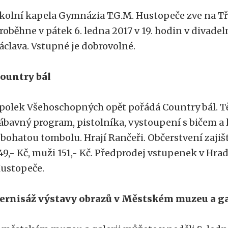
kolní kapela Gymnázia T.G.M. Hustopeče zve na Tř
roběhne v pátek 6. ledna 2017 v 19. hodin v divadeln
áclava. Vstupné je dobrovolné.
ountry bál
polek Všehoschopných opět pořádá Country bál. Tě
ábavný program, pistolníka, vystoupení s bičem a
 bohatou tombolu. Hrají Rančeři. Občerstvení zajiš
49,- Kč, muži 151,- Kč. Předprodej vstupenek v Hr
ustopeče.
ernisáž výstavy obrazů v Městském muzeu a g