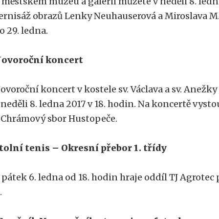
 městském muzeu a galerii můžete v neděli 8. ledna
ernisáž obrazů Lenky Neuhauserová a Miroslava M.
o 29. ledna.
ovoroční koncert
ovoroční koncert v kostele sv. Václava a sv. Anežk
 neděli 8. ledna 2017 v 18. hodin. Na koncertě vys
 Chrámový sbor Hustopeče.
tolní tenis – Okresní přebor 1. třídy
 pátek 6. ledna od 18. hodin hraje oddíl TJ Agrotec
A.