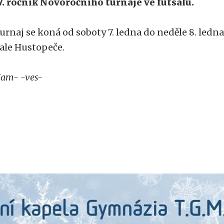
7. ročník Novoročního turnaje ve futsalu.
urnaj se koná od soboty 7. ledna do neděle 8. ledn
ale Hustopeče.
jam- -ves-