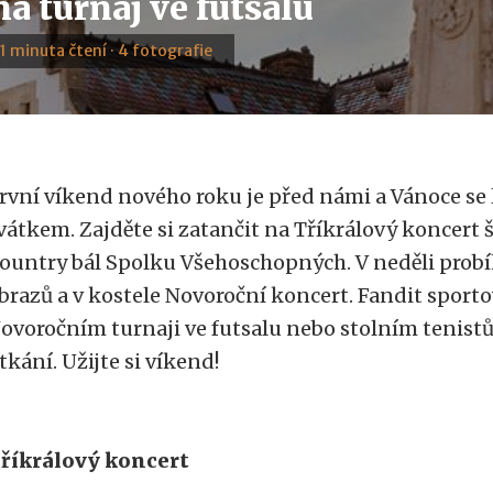
a turnaj ve futsalu
· 1 minuta čtení · 4 fotografie
rvní víkend nového roku je před námi a Vánoce se
vátkem. Zajděte si zatančit na Tříkrálový koncert
ountry bál Spolku Všehoschopných. V neděli probíh
brazů a v kostele Novoroční koncert. Fandit spor
ovoročním turnaji ve futsalu nebo stolním tenis
tkání. Užijte si víkend!
říkrálový koncert