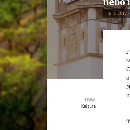
nebo n
6. 1. 2017 
P
s
C
o
N
u
TÉMA
Kultura
T