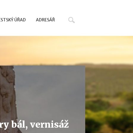
Hledat
STSKÝ ÚŘAD
ADRESÁŘ
y bál, vernisáž