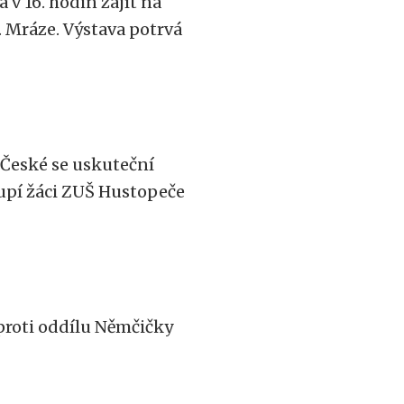
 v 16. hodin zajít na
 Mráze. Výstava potrvá
y České se uskuteční
toupí žáci ZUŠ Hustopeče
 proti oddílu Němčičky