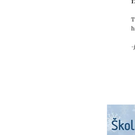
1
T
h
-