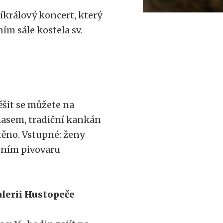
íkrálový koncert, který
ím sále kostela sv.
šit se můžete na
 lasem, tradiční kankán
těno. Vstupné: ženy
adním pivovaru
alerii Hustopeče