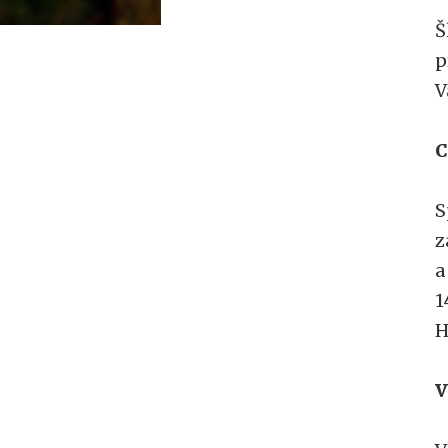
Š
p
V
C
S
z
a
1
H
V