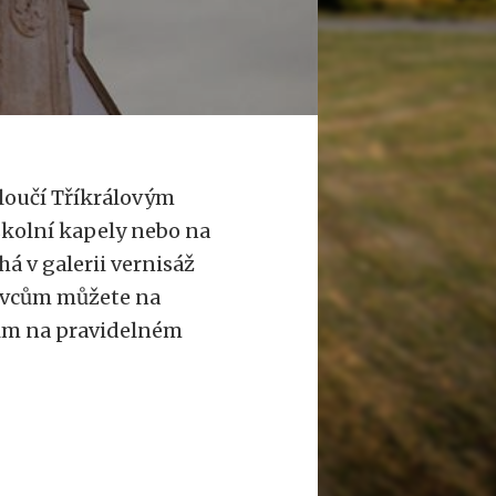
 loučí Tříkrálovým
 školní kapely nebo na
á v galerii vernisáž
tovcům můžete na
tům na pravidelném