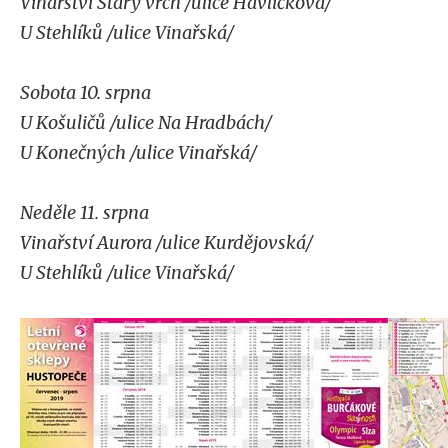
Vinařství Starý vrch /ulice Havlíčkova/
U Stehlíků /ulice Vinařská/
Sobota 10. srpna
U Košuličů /ulice Na Hradbách/
U Konečných /ulice Vinařská/
Neděle 11. srpna
Vinařství Aurora /ulice Kurdějovská/
U Stehlíků /ulice Vinařská/