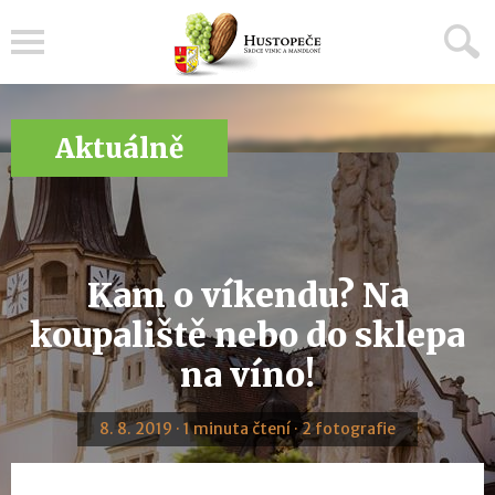
Menu
Aktuálně
Kam o víkendu? Na
koupaliště nebo do sklepa
na víno!
8. 8. 2019 · 1 minuta čtení · 2 fotografie