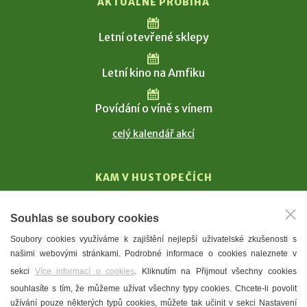
AKTUÁLNĚ PROBÍHÁ
Letní otevřené sklepy
Letní kino na Amfiku
Povídání o víně s vínem
celý kalendář akcí
KAM V HUSTOPEČÍCH
Vinařství
Souhlas se soubory cookies
T. G. Masaryk
Soubory cookies využíváme k zajištění nejlepší uživatelské zkušenosti s
Mandloně
našimi webovými stránkami. Podrobné informace o cookies naleznete v
Ubytování
sekci
Více informací o cookies
. Kliknutím na Přijmout všechny cookies
Restaurace
souhlasíte s tím, že můžeme užívat všechny typy cookies. Chcete-li povolit
užívání pouze některých typů cookies, můžete tak učinit v sekci Nastavení