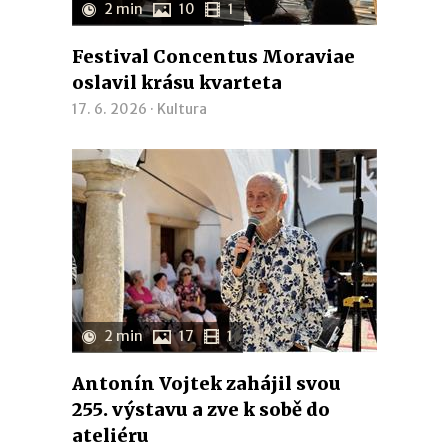
2 min
10
1
Festival Concentus Moraviae
oslavil krásu kvarteta
17. 6. 2026 ·
Kultura
2 min
17
1
Antonín Vojtek zahájil svou
255. výstavu a zve k sobě do
ateliéru