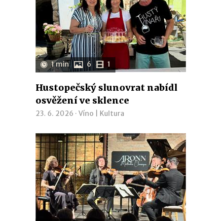
1 min
6
1
Hustopečský slunovrat nabídl
osvěžení ve sklence
23. 6. 2026 ·
Víno
|
Kultura