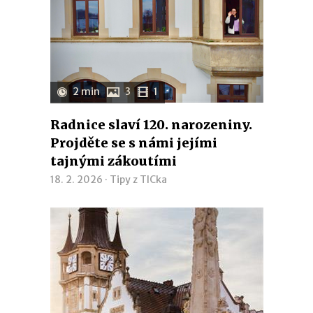
2 min
3
1
Radnice slaví 120. narozeniny.
Projděte se s námi jejími
tajnými zákoutími
18. 2. 2026 ·
Tipy z TICka