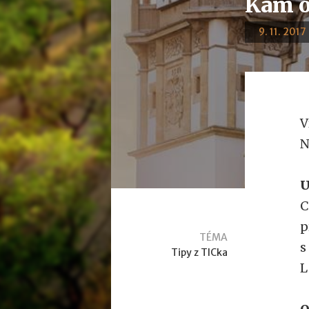
Kam o
9. 11. 2017
V
N
U
C
p
TÉMA
s
Tipy z TICka
L