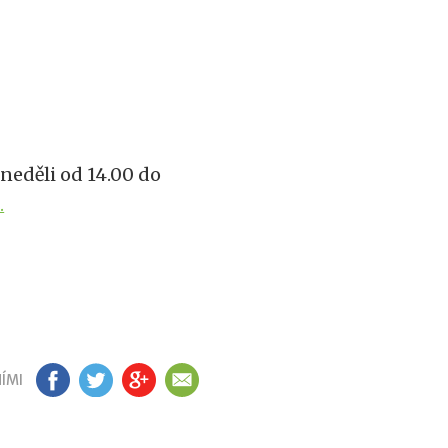
 neděli od 14.00 do
.
ÍMI
FB
TW
GP
EM