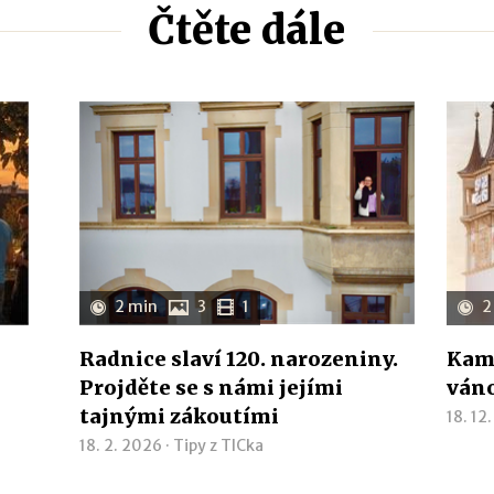
Čtěte dále
2 min
3
1
2
Radnice slaví 120. narozeniny.
Kam 
Projděte se s námi jejími
ván
tajnými zákoutími
18. 12
18. 2. 2026 ·
Tipy z TICka