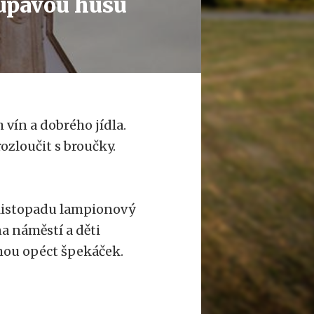
řupavou husu
vín a dobrého jídla.
rozloučit s broučky.
 listopadu lampionový
a náměstí a děti
hou opéct špekáček.