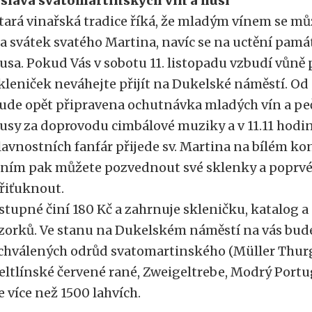
slava svatomartinských vín a husí
tará vinařská tradice říká, že mladým vínem se m
a svátek svatého Martina, navíc se na uctění památ
usa. Pokud Vás v sobotu 11. listopadu vzbudí vůně
kleniček neváhejte přijít na Dukelské náměstí. Od 
ude opět připravena ochutnávka mladých vín a p
usy za doprovodu cimbálové muziky a v 11.11 hodi
lavnostních fanfár přijede sv. Martina na bílém ko
 ním pak můžete pozvednout své sklenky a poprv
řiťuknout.
stupné činí 180 Kč a zahrnuje skleničku, katalog 
zorků. Ve stanu na Dukelském náměstí na vás bude
chválených odrůd svatomartinského (Müller Thur
eltlínské červené rané, Zweigeltrebe, Modrý Portu
e více než 1500 lahvích.