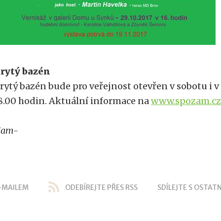
rytý bazén
rytý bazén bude pro veřejnost otevřen v sobotu i v
8.00 hodin. Aktuální informace na
www.spozam.cz
jam-
-MAILEM
ODEBÍREJTE PŘES RSS
SDÍLEJTE S OSTATN