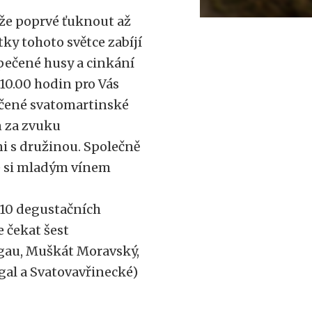
ůže poprvé ťuknout až
ky tohoto světce zabíjí
 pečené husy a cinkání
10.00 hodin pro Vás
ečené svatomartinské
n za zvuku
ni s družinou. Společně
é si mladým vínem
a 10 degustačních
 čekat šest
gau, Muškát Moravský,
gal a Svatovavřinecké)