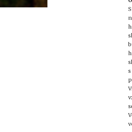
O
S
n
h
s
b
h
s
s
p
V
v
s
V
v