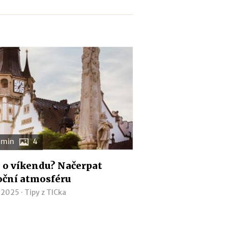
 min
4
o víkendu? Načerpat
oční atmosféru
. 2025 ·
Tipy z TICka