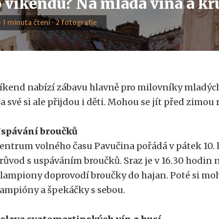
 víkendu? Na mladá vína a k
 · 1 minuta čtení · 2 fotografie
íkend nabízí zábavu hlavně pro milovníky mladých 
a své si ale přijdou i děti. Mohou se jít před zimou 
spávání broučků
entrum volného času Pavučina pořádá v pátek 10.
růvod s uspáváním broučků. Sraz je v 16.30 hodin n
 lampiony doprovodí broučky do hajan. Poté si mo
ampióny a špekáčky s sebou.