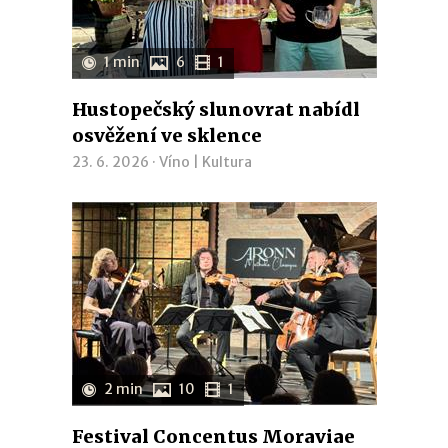
1 min
6
1
Hustopečský slunovrat nabídl
osvěžení ve sklence
23. 6. 2026 ·
Víno
|
Kultura
2 min
10
1
Festival Concentus Moraviae