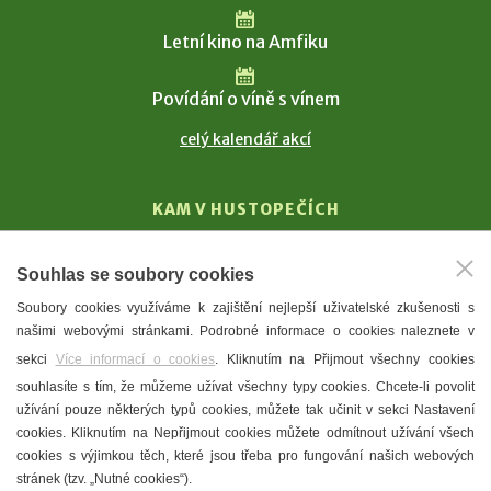
Letní kino na Amfiku
Povídání o víně s vínem
celý kalendář akcí
KAM V HUSTOPEČÍCH
Vinařství
Souhlas se soubory cookies
T. G. Masaryk
Soubory cookies využíváme k zajištění nejlepší uživatelské zkušenosti s
Mandloně
našimi webovými stránkami. Podrobné informace o cookies naleznete v
Ubytování
sekci
Více informací o cookies
. Kliknutím na Přijmout všechny cookies
Restaurace
souhlasíte s tím, že můžeme užívat všechny typy cookies. Chcete-li povolit
užívání pouze některých typů cookies, můžete tak učinit v sekci Nastavení
Městské muzeum a galerie
cookies. Kliknutím na Nepřijmout cookies můžete odmítnout užívání všech
Denní meníčka
cookies s výjimkou těch, které jsou třeba pro fungování našich webových
stránek (tzv. „Nutné cookies“).
Mapa města