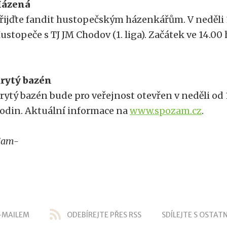
ázená
řijďte fandit hustopečským házenkářům. V neděli 1
ustopeče s TJ JM Chodov (1. liga). Začátek ve 14.00
rytý bazén
rytý bazén bude pro veřejnost otevřen v neděli od 
odin. Aktuální informace na
www.spozam.cz
.
jam-
-MAILEM
ODEBÍREJTE PŘES RSS
SDÍLEJTE S OSTATN