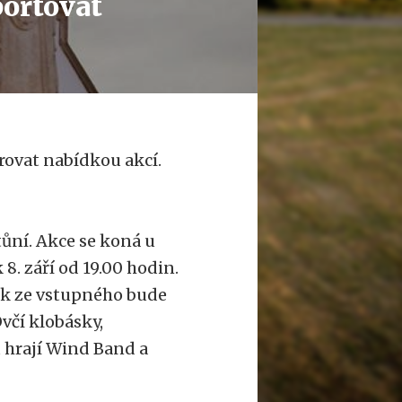
portovat
rovat nabídkou akcí.
ůní. Akce se koná u
. září od 19.00 hodin.
ek ze vstupného bude
včí klobásky,
u hrají Wind Band a