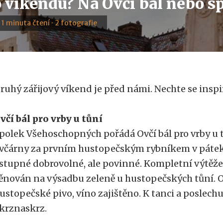
 víkendu? Na Ovčí bál nebo s
· 1 minuta čtení · 2 fotografie
ruhý zářijový víkend je před námi. Nechte se inspi
včí bál pro vrby u tůní
polek Všehoschopných pořádá Ovčí bál pro vrby u t
včárny za prvním hustopečským rybníkem v pátek 8
stupné dobrovolné, ale povinné. Kompletní výtěž
ěnován na výsadbu zeleně u hustopečských tůní. O
ustopečské pivo, víno zajištěno. K tanci a poslech
krznaskrz.