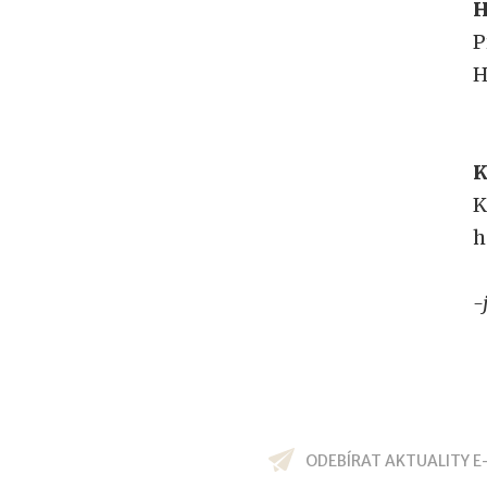
H
P
H
K
K
h
-
ODEBÍRAT AKTUALITY E