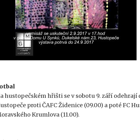
otbal
a hustopečském hřišti se v sobotu 9. září odehrají
ustopeče proti ČAFC Židenice (09.00) a poté FC Hu
oravského Krumlova (11.00).