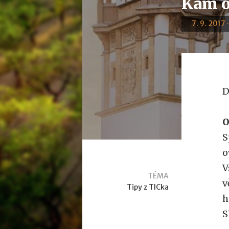
Kam o
7. 9. 2017 
D
O
S
o
V
TÉMA
v
Tipy z TICka
h
S