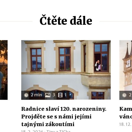
Čtěte dále
2 min
3
1
2
Radnice slaví 120. narozeniny.
Kam 
Projděte se s námi jejími
ván
tajnými zákoutími
18. 12