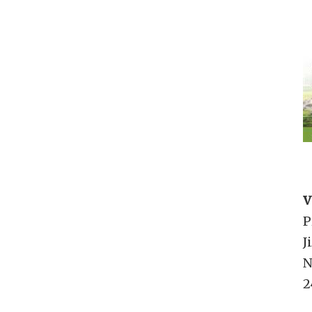
V
P
J
N
2