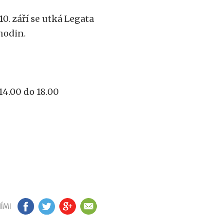
0. září se utká Legata
 hodin.
14.00 do 18.00
ÍMI
FB
TW
GP
EM