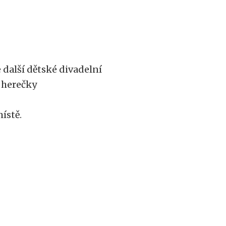
e další dětské divadelní
é herečky
místě.