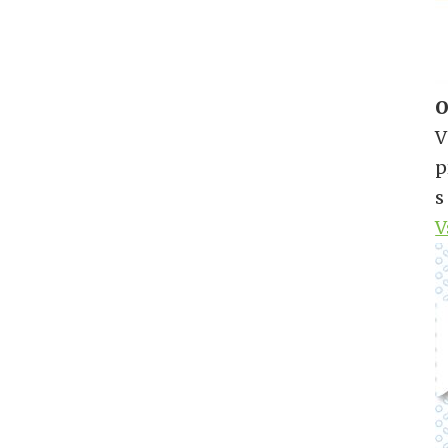
O
V
p
s
V