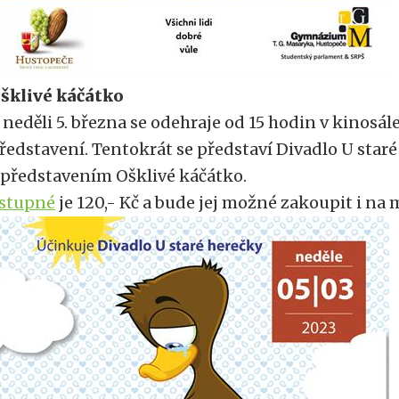
šklivé káčátko
 neděli 5. března se odehraje od 15 hodin v kinosál
ředstavení. Tentokrát se představí Divadlo U star
 představením Ošklivé káčátko.
stupné
je 120,- Kč a bude jej možné zakoupit i na 