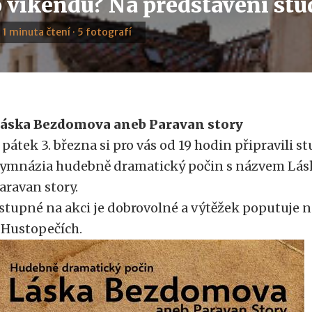
 víkendu? Na představení st
· 1 minuta čtení · 5 fotografí
áska Bezdomova aneb Paravan story
 pátek 3. března si pro vás od 19 hodin připravili 
ymnázia hudebně dramatický počin s názvem Lá
aravan story.
stupné na akci je dobrovolné a výtěžek poputuje 
 Hustopečích.