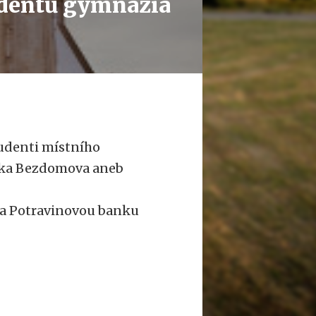
udentů gymnázia
studenti místního
ska Bezdomova aneb
na Potravinovou banku