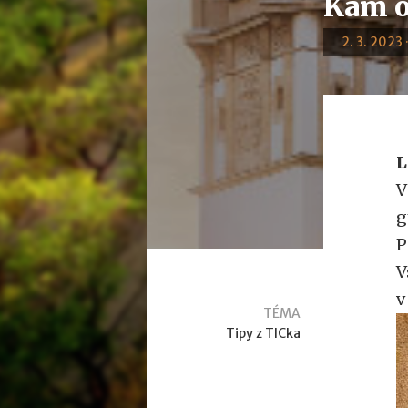
Kam o
2. 3. 2023 
L
V
g
P
V
v
TÉMA
Tipy z TICka