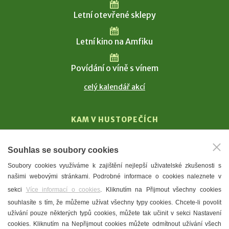
Letní otevřené sklepy
Letní kino na Amfiku
Povídání o víně s vínem
celý kalendář akcí
KAM V HUSTOPEČÍCH
Vinařství
Souhlas se soubory cookies
T. G. Masaryk
Soubory cookies využíváme k zajištění nejlepší uživatelské zkušenosti s
Mandloně
našimi webovými stránkami. Podrobné informace o cookies naleznete v
Ubytování
sekci
Více informací o cookies
. Kliknutím na Přijmout všechny cookies
Restaurace
souhlasíte s tím, že můžeme užívat všechny typy cookies. Chcete-li povolit
užívání pouze některých typů cookies, můžete tak učinit v sekci Nastavení
Městské muzeum a galerie
cookies. Kliknutím na Nepřijmout cookies můžete odmítnout užívání všech