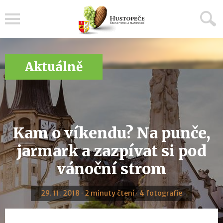
Menu
Aktuálně
Kam o víkendu? Na punče,
jarmark a zazpívat si pod
vánoční strom
29. 11. 2018 · 2 minuty čtení · 4 fotografie