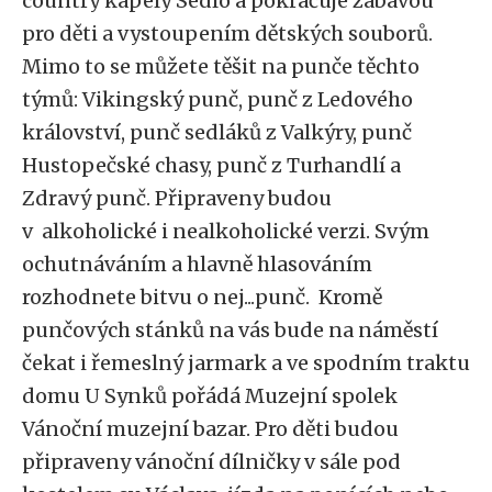
country kapely Sedlo a pokračuje zábavou
pro děti a vystoupením dětských souborů.
Mimo to se můžete těšit na punče těchto
týmů: Vikingský punč, punč z Ledového
království, punč sedláků z Valkýry, punč
Hustopečské chasy, punč z Turhandlí a
Zdravý punč. Připraveny budou
v alkoholické i nealkoholické verzi. Svým
ochutnáváním a hlavně hlasováním
rozhodnete bitvu o nej...punč. Kromě
punčových stánků na vás bude na náměstí
čekat i řemeslný jarmark a ve spodním traktu
domu U Synků pořádá Muzejní spolek
Vánoční muzejní bazar. Pro děti budou
připraveny vánoční dílničky v sále pod