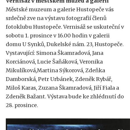
Vernisáž v městském muzeu a galerii
Městské muzeum a galerie Hustopeče vás
srdečně zve na výstavu fotografií členů
fotoklubu Hustopeče. Vernisáž se uskuteční v
sobotu 1. prosince v 16.00 hodin v galerii
domu U Synků, Dukelské nám. 23, Hustopeče.
Vystavující: Simona Škamradová, Jana
Korciánová, Lucie Šaňáková, Veronika
Mikulíková,Martina Sýkorová, Zdeňka
Damborská, Petr Urbánek, Zdeněk Rybář,
Miloš Karas, Zuzana Škamradová, Jiří Fiala a
Zdeněk Bažant. Výstava bude ke zhlédnutí do
28. prosince.