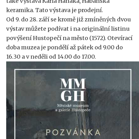
také výstava Karla Hanáka, Hábánská
keramika. Tato výstava je prodejní.
Od 9. do 28. září se kromě již zmíněných dvou
výstav můžete podívat i na originální listinu
povýšení Hustopečí na město (1572). Otevírací
doba muzea je pondělí až pátek od 9.00 do
16.30 a v neděli od 14.00 do 17.00.