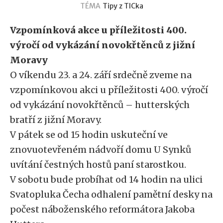
TÉMA
Tipy z TICka
Vzpomínková akce u příležitosti 400.
výročí od vykázání novokřtěnců z jižní
Moravy
O víkendu 23. a 24. září srdečně zveme na
vzpomínkovou akci u příležitosti 400. výročí
od vykázání novokřtěnců – hutterských
bratří z jižní Moravy.
V pátek se od 15 hodin uskuteční ve
znovuotevřeném nádvoří domu U Synků
uvítání čestných hostů paní starostkou.
V sobotu bude probíhat od 14 hodin na ulici
Svatopluka Čecha odhalení pamětní desky na
počest náboženského reformátora Jakoba