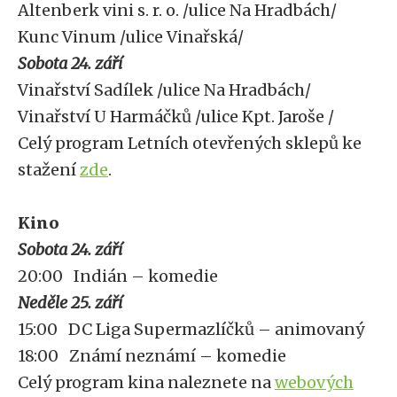
Altenberk vini s. r. o. /ulice Na Hradbách/
Kunc Vinum /ulice Vinařská/
Sobota 24. září
Vinařství Sadílek /ulice Na Hradbách/
Vinařství U Harmáčků /ulice Kpt. Jaroše /
Celý program Letních otevřených sklepů ke
stažení
zde
.
Kino
Sobota 24. září
20:00 Indián – komedie
Neděle 25. září
15:00 DC Liga Supermazlíčků – animovaný
18:00 Známí neznámí – komedie
Celý program kina naleznete na
webových