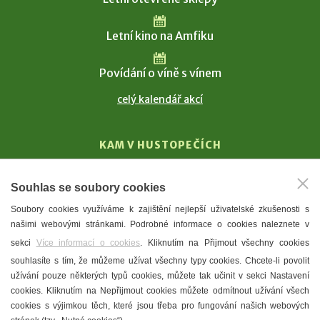
Letní kino na Amfiku
Povídání o víně s vínem
celý kalendář akcí
KAM V HUSTOPEČÍCH
Vinařství
Souhlas se soubory cookies
T. G. Masaryk
Soubory cookies využíváme k zajištění nejlepší uživatelské zkušenosti s
Mandloně
našimi webovými stránkami. Podrobné informace o cookies naleznete v
Ubytování
sekci
Více informací o cookies
. Kliknutím na Přijmout všechny cookies
Restaurace
souhlasíte s tím, že můžeme užívat všechny typy cookies. Chcete-li povolit
užívání pouze některých typů cookies, můžete tak učinit v sekci Nastavení
Městské muzeum a galerie
cookies. Kliknutím na Nepřijmout cookies můžete odmítnout užívání všech
Denní meníčka
cookies s výjimkou těch, které jsou třeba pro fungování našich webových