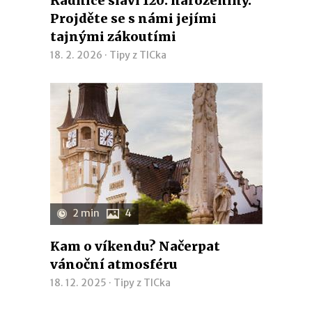
Radnice slaví 120. narozeniny.
Projděte se s námi jejími
tajnými zákoutími
18. 2. 2026 ·
Tipy z TICka
2 min
4
Kam o víkendu? Načerpat
vánoční atmosféru
18. 12. 2025 ·
Tipy z TICka