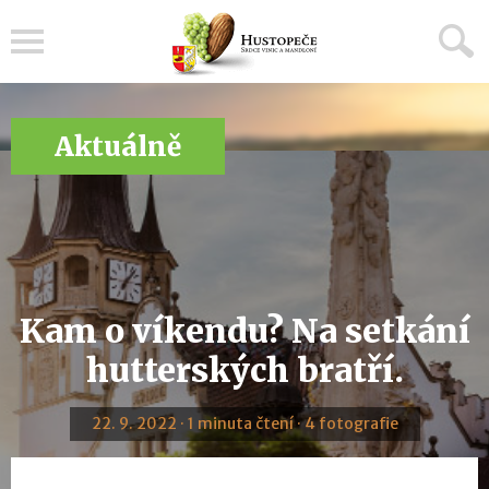
Menu
Aktuálně
Kam o víkendu? Na setkání
hutterských bratří.
22. 9. 2022 · 1 minuta čtení · 4 fotografie