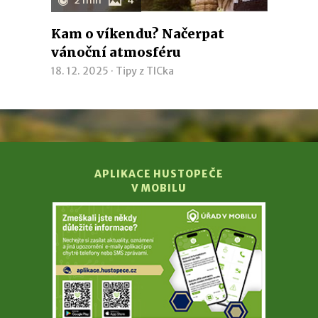
2 min
4
Kam o víkendu? Načerpat
vánoční atmosféru
18. 12. 2025 ·
Tipy z TICka
APLIKACE HUSTOPEČE
V MOBILU