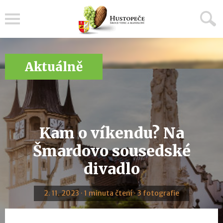
Menu
Aktuálně
Kam o víkendu? Na
Šmardovo sousedské
divadlo
2. 11. 2023 · 1 minuta čtení · 3 fotografie