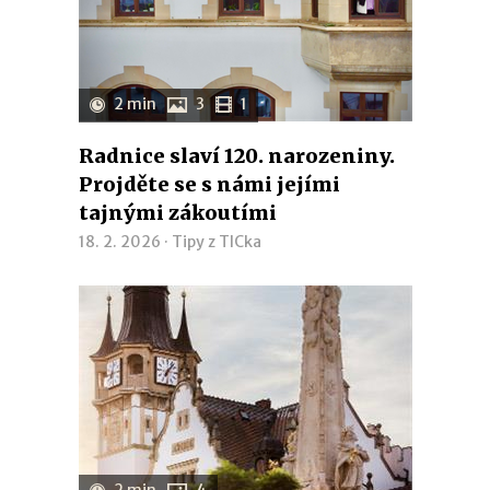
2 min
3
1
Radnice slaví 120. narozeniny.
Projděte se s námi jejími
tajnými zákoutími
18. 2. 2026 ·
Tipy z TICka