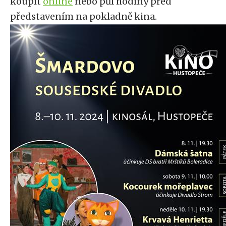
koupit
online
nebo půl hodiny před
představením na pokladně kina.