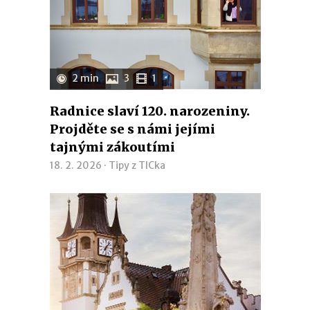
2 min
3
1
Radnice slaví 120. narozeniny.
Projděte se s námi jejími
tajnými zákoutími
18. 2. 2026 ·
Tipy z TICka