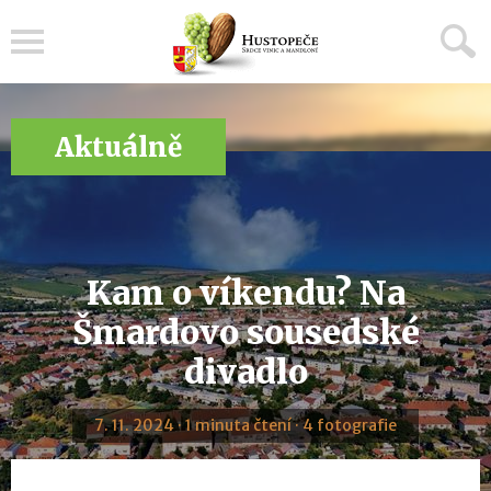
Menu
Aktuálně
Kam o víkendu? Na
Šmardovo sousedské
divadlo
7. 11. 2024 · 1 minuta čtení · 4 fotografie