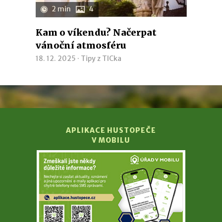
2 min
4
Kam o víkendu? Načerpat
vánoční atmosféru
18. 12. 2025 ·
Tipy z TICka
APLIKACE HUSTOPEČE
V MOBILU