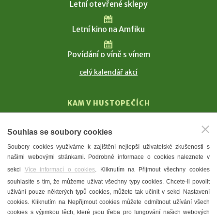
Letní otevřené sklepy
Letní kino na Amfiku
Povídání o víně s vínem
celý kalendář akcí
KAM V HUSTOPEČÍCH
Vinařství
Souhlas se soubory cookies
T. G. Masaryk
Soubory cookies využíváme k zajištění nejlepší uživatelské zkušenosti s
Mandloně
našimi webovými stránkami. Podrobné informace o cookies naleznete v
Ubytování
sekci
Více informací o cookies
. Kliknutím na Přijmout všechny cookies
Restaurace
souhlasíte s tím, že můžeme užívat všechny typy cookies. Chcete-li povolit
užívání pouze některých typů cookies, můžete tak učinit v sekci Nastavení
Městské muzeum a galerie
cookies. Kliknutím na Nepřijmout cookies můžete odmítnout užívání všech
Denní meníčka
cookies s výjimkou těch, které jsou třeba pro fungování našich webových