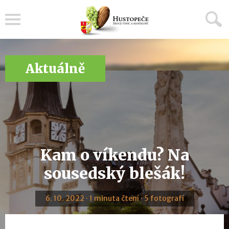
Menu
Aktuálně
Kam o víkendu? Na
sousedský blešák!
6. 10. 2022 · 1 minuta čtení · 5 fotografí