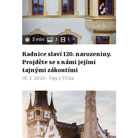
2 min
3
1
Radnice slaví 120. narozeniny.
Projděte se s námi jejími
tajnými zákoutími
18. 2. 2026 ·
Tipy z TICka