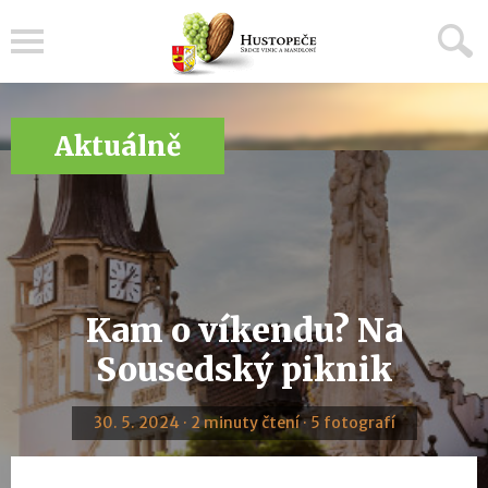
Menu
Aktuálně
Kam o víkendu? Na
Sousedský piknik
30. 5. 2024 · 2 minuty čtení · 5 fotografí