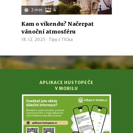
2 min
4
Kam o víkendu? Načerpat
vánoční atmosféru
18. 12. 2025 ·
Tipy z TICka
APLIKACE HUSTOPEČE
V MOBILU