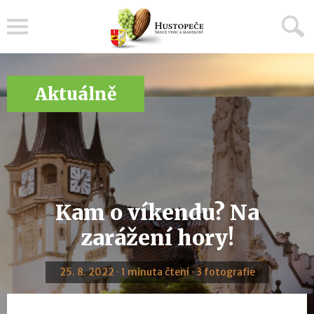
Menu
Aktuálně
Kam o víkendu? Na
zarážení hory!
25. 8. 2022 · 1 minuta čtení · 3 fotografie