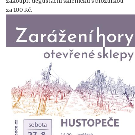
zakoupit degustační skleničku s brožurkou
za 100 Kč.