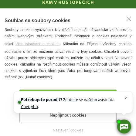
KAM V HUSTOPEČÍCH
Vinařství
Souhlas se soubory cookies
T. G. Masaryk
Soubory cookies využíváme k zajištění nejlepší uživatelské zkušenosti s
Mandloně
našimi webovými stránkami. Podrobné informace o cookies naleznete v
Ubytování
sekci
Více informací o cookies
. Kliknutím na Přijmout všechny cookies
Restaurace
souhlasíte s tím, že můžeme užívat všechny typy cookies. Chcete-li povolit
užívání pouze některých typů cookies, můžete tak učinit v sekci Nastavení
Městské muzeum a galerie
cookies. Kliknutím na Nepřijmout cookies můžete odmítnout užívání všech
Denní meníčka
cookies s výjimkou těch, které jsou třeba pro fungování našich webových
stránek (tzv. „Nutné cookies“).
Mapa města
Přijmout všechny cookies
Potřebujete poradit?
Zeptejte se našeho asistenta
Chettyho
.
Nepřijmout cookies
Prohlášení o přístupnosti
Správce webu
2026 © Město
Hustopeče
Nastavení cookies