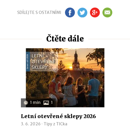
SDÍLEJTE S OSTATNÍMI
FB
TW
GP
EM
Čtěte dále
1 min
1
Letní otevřené sklepy 2026
3. 6. 2026 ·
Tipy z TICka