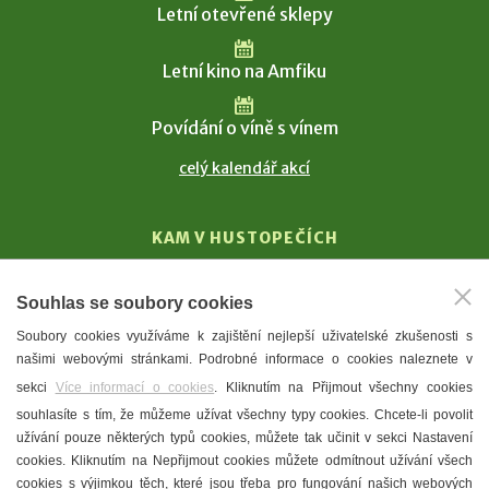
Letní otevřené sklepy
Letní kino na Amfiku
Povídání o víně s vínem
celý kalendář akcí
KAM V HUSTOPEČÍCH
Vinařství
Souhlas se soubory cookies
T. G. Masaryk
Soubory cookies využíváme k zajištění nejlepší uživatelské zkušenosti s
Mandloně
našimi webovými stránkami. Podrobné informace o cookies naleznete v
Ubytování
sekci
Více informací o cookies
. Kliknutím na Přijmout všechny cookies
Restaurace
souhlasíte s tím, že můžeme užívat všechny typy cookies. Chcete-li povolit
užívání pouze některých typů cookies, můžete tak učinit v sekci Nastavení
Městské muzeum a galerie
cookies. Kliknutím na Nepřijmout cookies můžete odmítnout užívání všech
Denní meníčka
cookies s výjimkou těch, které jsou třeba pro fungování našich webových