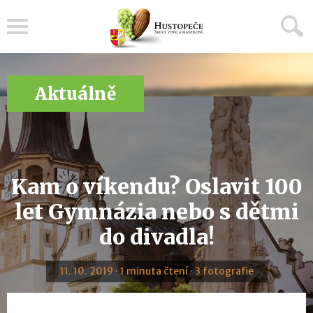
Menu
Aktuálně
Kam o víkendu? Oslavit 100
let Gymnázia nebo s dětmi
do divadla!
11. 10. 2019 · 1 minuta čtení · 3 fotografie