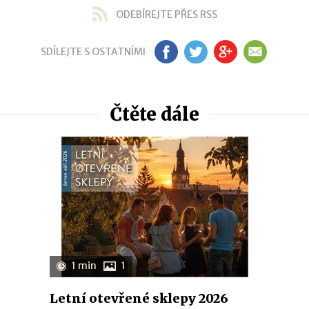
ODEBÍREJTE PŘES RSS
SDÍLEJTE S OSTATNÍMI
FB
TW
GP
EM
Čtěte dále
1 min
1
Letní otevřené sklepy 2026