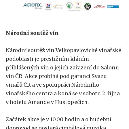
Národní soutěž vín
Národní soutěž vín Velkopavlovické vinařské
podoblasti je prestižním kláním
přihlášených vín o jejich zařazení do Salonu
vín ČR. Akce probíhá pod garancí Svazu
vinařů ČR a ve spolupráci Národního
vinařského centra a koná se v sobotu 2. října
v hotelu Amande v Hustopečích.
Začátek akce je v 10.00 hodin a o hudební
doprovod se postará cimbálová muzika