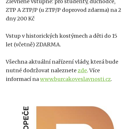
Zlevněné vstupné: pro studenty, důchodce,
ZTP A ZTP/P (u ZTP/P doprovod zdarma) na 2
dny 200 Kč
Vstup v historických kostýmech a děti do 15
let (včetně) ZDARMA.
Všechna aktuální nařízení vlády, která bude
nutné dodržovat naleznete
zde
. Více
informací na
www.burcakoveslavnosti.cz
.