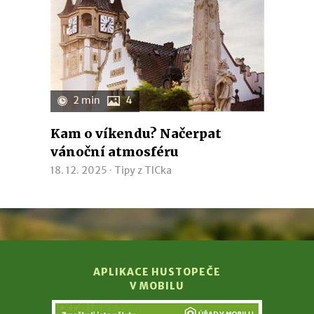
2 min
4
Kam o víkendu? Načerpat
vánoční atmosféru
18. 12. 2025 ·
Tipy z TICka
APLIKACE HUSTOPEČE
V MOBILU