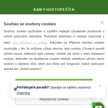
KAM V HUSTOPEČÍCH
Vinařství
Souhlas se soubory cookies
T. G. Masaryk
Soubory cookies využíváme k zajištění nejlepší uživatelské zkušenosti s
Mandloně
našimi webovými stránkami. Podrobné informace o cookies naleznete v
Ubytování
sekci
Více informací o cookies
. Kliknutím na Přijmout všechny cookies
Restaurace
souhlasíte s tím, že můžeme užívat všechny typy cookies. Chcete-li povolit
užívání pouze některých typů cookies, můžete tak učinit v sekci Nastavení
Městské muzeum a galerie
cookies. Kliknutím na Nepřijmout cookies můžete odmítnout užívání všech
Denní meníčka
cookies s výjimkou těch, které jsou třeba pro fungování našich webových
stránek (tzv. „Nutné cookies“).
Mapa města
Přijmout všechny cookies
Potřebujete poradit?
Zeptejte se našeho asistenta
Chettyho
.
Nepřijmout cookies
Prohlášení o přístupnosti
Správce webu
2026 © Město
Hustopeče