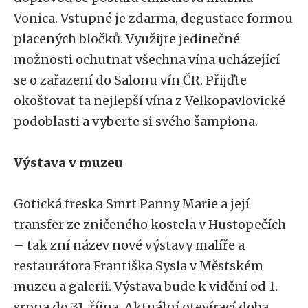
Vonica. Vstupné je zdarma, degustace formou
placených bločků. Využijte jedinečné
možnosti ochutnat všechna vína ucházející
se o zařazení do Salonu vín ČR. Přijďte
okoštovat ta nejlepší vína z Velkopavlovické
podoblasti a vyberte si svého šampiona.
Výstava v muzeu
Gotická freska Smrt Panny Marie a její
transfer ze zničeného kostela v Hustopečích
– tak zní název nové výstavy malíře a
restaurátora Františka Sysla v Městském
muzeu a galerii. Výstava bude k vidění od 1.
srpna do 31. října. Aktuální otevírací doba