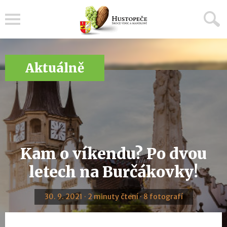
Menu
Aktuálně
Kam o víkendu? Po dvou
letech na Burčákovky!
30. 9. 2021 · 2 minuty čtení · 8 fotografí