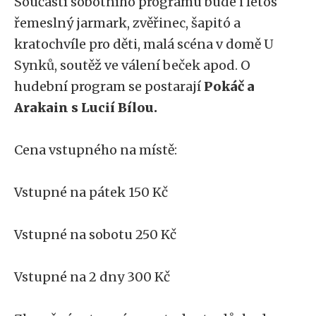
Součástí sobotního programu bude i letos
řemeslný jarmark, zvěřinec, šapitó a
kratochvíle pro děti, malá scéna v domě U
Synků, soutěž ve válení beček apod. O
hudební program se postarají
Pokáč a
Arakain s Lucií Bílou.
Cena vstupného na místě:
Vstupné na pátek 150 Kč
Vstupné na sobotu 250 Kč
Vstupné na 2 dny 300 Kč