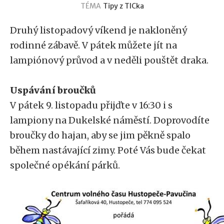
TÉMA
Tipy z TICka
Druhý listopadový víkend je nakloněný
rodinné zábavě. V pátek můžete jít na
lampiónový průvod a v neděli pouštět draka.
Uspávání broučků
V pátek 9. listopadu přijďte v 16:30 i s
lampiony na Dukelské náměstí. Doprovodíte
broučky do hajan, aby se jim pěkně spalo
během nastávající zimy. Poté Vás bude čekat
společné opékání párků.