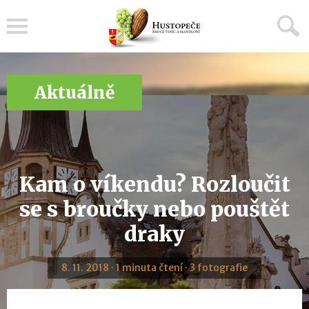
Menu
Aktuálně
Kam o víkendu? Rozloučit
se s broučky nebo pouštět
draky
8. 11. 2018 · 1 minuta čtení · 3 fotografie