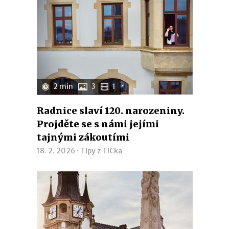
2 min
3
1
Radnice slaví 120. narozeniny.
Projděte se s námi jejími
tajnými zákoutími
18. 2. 2026 ·
Tipy z TICka