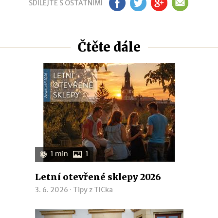
SDÍLEJTE S OSTATNÍMI
FB
TW
GP
EM
Čtěte dále
1 min
1
Letní otevřené sklepy 2026
3. 6. 2026 ·
Tipy z TICka