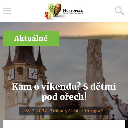
Menu
Aktuálně
Kam o víkendu? S dětmi
pod ořech!
28. 7. 2022 · 2 minuty čtení · 5 fotografí