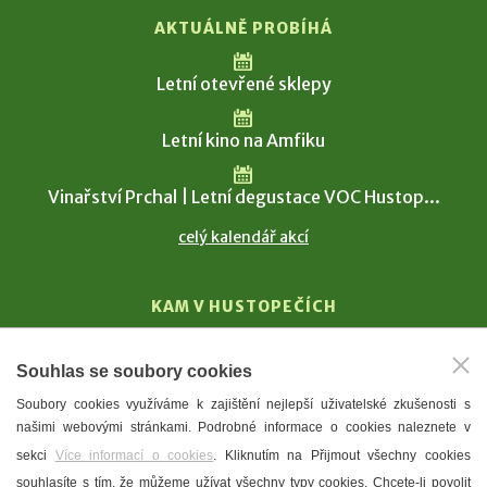
AKTUÁLNĚ PROBÍHÁ
Letní otevřené sklepy
Letní kino na Amfiku
Vinařství Prchal | Letní degustace VOC Hustop...
celý kalendář akcí
KAM V HUSTOPEČÍCH
Vinařství
Souhlas se soubory cookies
T. G. Masaryk
Soubory cookies využíváme k zajištění nejlepší uživatelské zkušenosti s
Mandloně
našimi webovými stránkami. Podrobné informace o cookies naleznete v
Ubytování
sekci
Více informací o cookies
. Kliknutím na Přijmout všechny cookies
Restaurace
souhlasíte s tím, že můžeme užívat všechny typy cookies. Chcete-li povolit