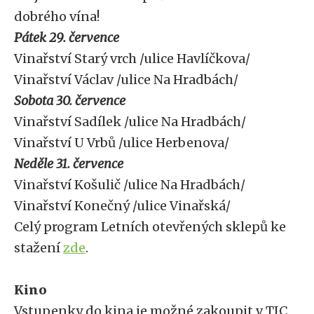
dobrého vína!
Pátek 29. července
Vinařství Starý vrch /ulice Havlíčkova/
Vinařství Václav /ulice Na Hradbách/
Sobota 30. července
Vinařství Sadílek /ulice Na Hradbách/
Vinařství U Vrbů /ulice Herbenova/
Neděle 31. července
Vinařství Košulič /ulice Na Hradbách/
Vinařství Konečný /ulice Vinařská/
Celý program Letních otevřených sklepů ke
stažení
zde
.
Kino
Vstupenky do kina je možné zakoupit v TIC