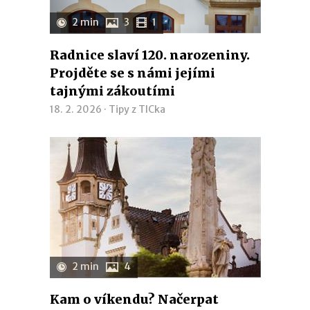
2 min
3
1
Radnice slaví 120. narozeniny.
Projděte se s námi jejími
tajnými zákoutími
18. 2. 2026 ·
Tipy z TICka
2 min
4
Kam o víkendu? Načerpat