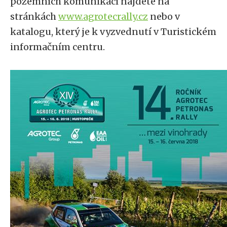
pozemních komunikací najdete na
stránkách
www.agrotecrally.cz
nebo v
katalogu, který je k vyzvednutí v Turistickém
informačním centru.