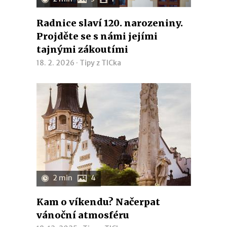
Radnice slaví 120. narozeniny.
Projděte se s námi jejími
tajnými zákoutími
18. 2. 2026 ·
Tipy z TICka
2 min
4
Kam o víkendu? Načerpat
vánoční atmosféru