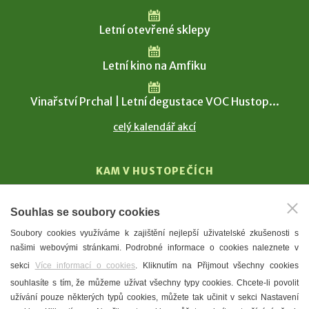
Letní otevřené sklepy
Letní kino na Amfiku
Vinařství Prchal | Letní degustace VOC Hustop...
celý kalendář akcí
KAM V HUSTOPEČÍCH
Vinařství
Souhlas se soubory cookies
T. G. Masaryk
Soubory cookies využíváme k zajištění nejlepší uživatelské zkušenosti s
Mandloně
našimi webovými stránkami. Podrobné informace o cookies naleznete v
Ubytování
sekci
Více informací o cookies
. Kliknutím na Přijmout všechny cookies
Restaurace
souhlasíte s tím, že můžeme užívat všechny typy cookies. Chcete-li povolit
užívání pouze některých typů cookies, můžete tak učinit v sekci Nastavení
Městské muzeum a galerie