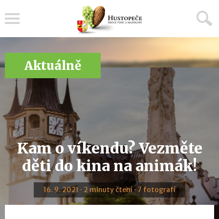
Menu
Aktuálně
Kam o víkendu? Vezměte
děti do kina na animák!
16. 9. 2021 · 2 minuty čtení · 7 fotografí