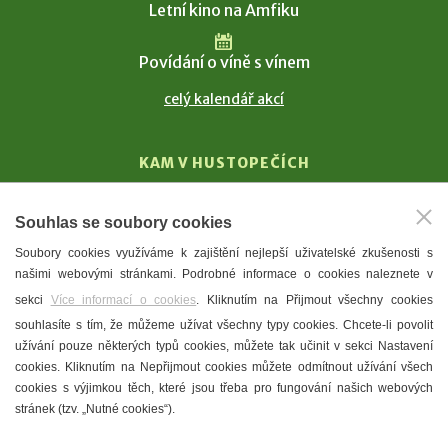
Letní kino na Amfiku
Povídání o víně s vínem
celý kalendář akcí
KAM V HUSTOPEČÍCH
Vinařství
Souhlas se soubory cookies
T. G. Masaryk
Soubory cookies využíváme k zajištění nejlepší uživatelské zkušenosti s
Mandloně
našimi webovými stránkami. Podrobné informace o cookies naleznete v
Ubytování
sekci
Více informací o cookies
. Kliknutím na Přijmout všechny cookies
Restaurace
souhlasíte s tím, že můžeme užívat všechny typy cookies. Chcete-li povolit
užívání pouze některých typů cookies, můžete tak učinit v sekci Nastavení
Městské muzeum a galerie
cookies. Kliknutím na Nepřijmout cookies můžete odmítnout užívání všech
Denní meníčka
cookies s výjimkou těch, které jsou třeba pro fungování našich webových
stránek (tzv. „Nutné cookies“).
Mapa města