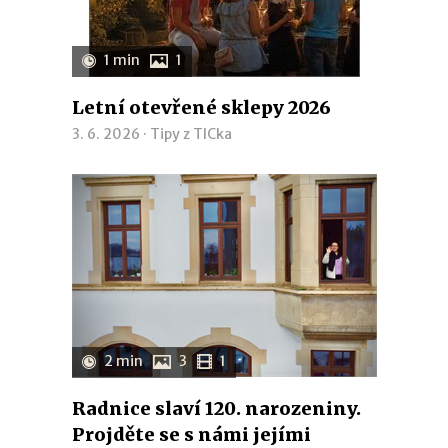
1 min
1
Letní otevřené sklepy 2026
3. 6. 2026 ·
Tipy z TICka
2 min
3
1
Radnice slaví 120. narozeniny.
Projděte se s námi jejími